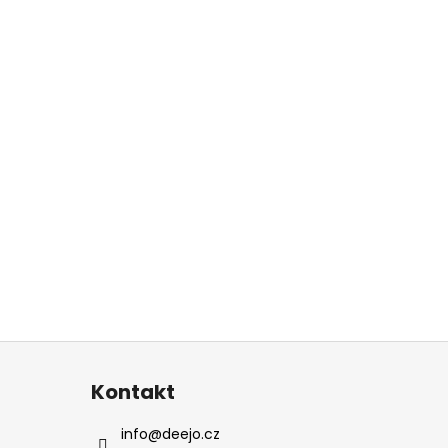
Kontakt
info
@
deejo.cz