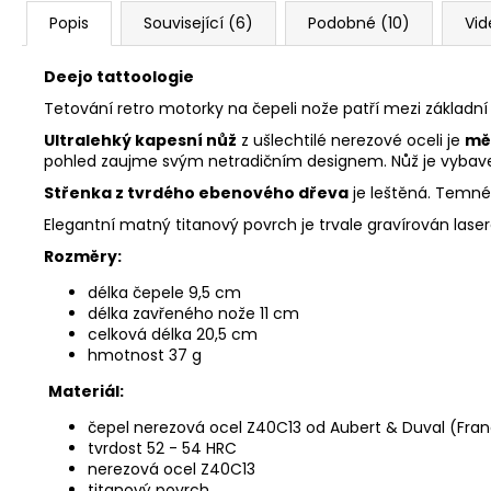
Popis
Související (6)
Podobné (10)
Vid
Deejo tattoologie
Tetování retro motorky na čepeli nože patří mezi základní
Ultralehký kapesní nůž
z ušlechtilé nerezové oceli je
mě
pohled zaujme svým netradičním designem. Nůž je vybaven 
Střenka z tvrdého ebenového dřeva
je leštěná. Temné
Elegantní matný titanový povrch je trvale gravírován las
Rozměry:
délka čepele 9,5 cm
délka zavřeného nože 11 cm
celková délka 20,5 cm
hmotnost 37 g
Materiál:
čepel
nerezová ocel Z40C13 od Aubert & Duval (Fran
tvrdost 52 - 54 HRC
nerezová ocel Z40C13
titanový povrch