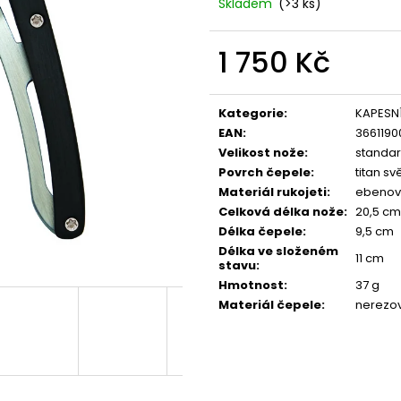
CORALWOOD
WOOD
Skladem
(>3 ks)
1 295 Kč
1 295 Kč
1 750 Kč
Měrná
cena:
Kategorie
:
KAPESN
EAN
:
3661190
Velikost nože
:
standar
Povrch čepele
:
titan svě
Materiál rukojeti
:
ebenov
Celková délka nože
:
20,5 cm
Délka čepele
:
9,5 cm
Délka ve složeném
11 cm
stavu
:
Hmotnost
:
37 g
Materiál čepele
:
nerezov