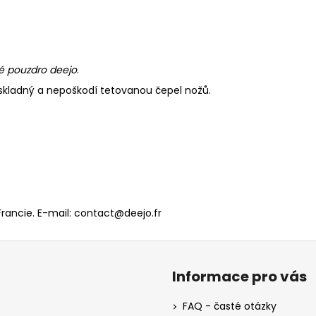
é pouzdro deejo
.
, skladný a nepoškodí tetovanou čepel nožů.
Francie. E-mail: contact@deejo.fr
Informace pro vás
FAQ - časté otázky