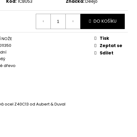
Kód:
1CB053
Značka:
Deejo
DO KOŠÍKU
Tisk
Í NOŽE
011350
Zeptat se
dní
Sdílet
tlý
é dřevo
á ocel Z40C13 od Aubert & Duval