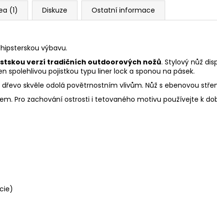
ea (1)
Diskuze
Ostatní informace
 hipsterskou výbavu.
stskou verzí tradičních outdoorových nožů
. Stylový nůž di
spolehlivou pojistkou typu liner lock a sponou na pásek.
 dřevo skvěle odolá povětrnostním vlivům. Nůž s ebenovou střen
erem. Pro zachování ostrosti i tetovaného motivu používejte k d
cie)