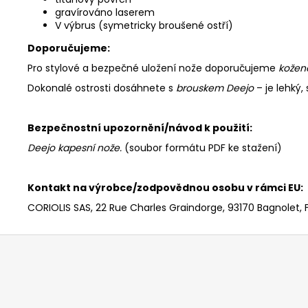
gravírováno laserem
V výbrus (symetricky broušené ostří)
Doporučujeme:
Pro stylové a bezpečné uložení nože doporučujeme
kožen
Dokonalé ostrosti dosáhnete s
brouskem Deejo
– je lehký
Bezpečnostní upozornění/návod k použití:
Deejo kapesní nože
.
(soubor formátu PDF ke stažení)
Kontakt na výrobce/zodpovědnou osobu v rámci EU:
CORIOLIS SAS, 22 Rue Charles Graindorge, 93170 Bagnolet, 
Z
á
p
a