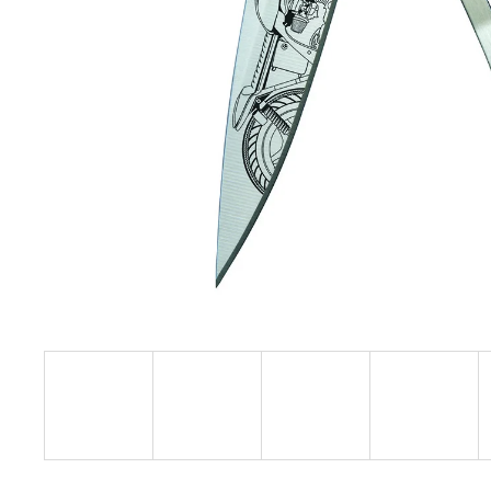
37G BICYCLE JUNIPER WOOD
1 750 Kč