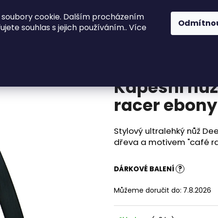
 soubory cookie. Dalším procházením
ože
Kuchyně a stolování
Akinod
Př
Odmítno
jete souhlas s jejich používáním.. Více
7g Café racer ebony wood
Co potřebujete najít?
Kapesní nůž
HLEDAT
racer ebon
Stylový ultralehký nůž D
Doporučujeme
dřeva a motivem "café ra
DÁRKOVÉ BALENÍ
?
Můžeme doručit do:
7.8.2026
KAPESNÍ NŮŽ DEEJO BLACK 27G
KAPESNÍ NŮŽ DE