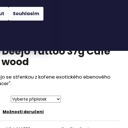
Hledat
Přihlášení
Nákupní
íslušenství
Novinky
Obchodní podmínky
ut
Souhlasím
košík
 Deejo Tattoo 37g Café
y wood
eejo se střenkou z kořene exotického ebenového
cer".
Možnosti doručení
EJO BLACK 27G OLIVE