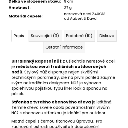
Délka ve složeném stavu
:
9 cm
Hmotnost
:
27 g
nerezová ocel Z40C13
Materiál čepele
:
od Aubert & Duval
Popis
Související (3)
Podobné (10)
Diskuze
Ostatní informace
Ultralehký kapesní nůž
z ušlechtilé nerezové oceli
je
městskou verzí tradičních outdoorových
nožů
. Stylový nůž disponuje nejen skvělými
technickými parametry, ale na první pohled zaujme
svým netradičním designem. Nůž je vybaven
spolehlivou pojistkou typu liner lock a sponou na
pásek.
Střenka z tvrdého ebenového dřeva
je leštěná.
Temné dřevo skvěle odolá povětrnostním vlivům.
Nůž s ebenovou střenkou je ideální pro outdoor.
Matná čepel s černou titanovou úpravou. Pro
zachování ostrosti používejte k dobrušování