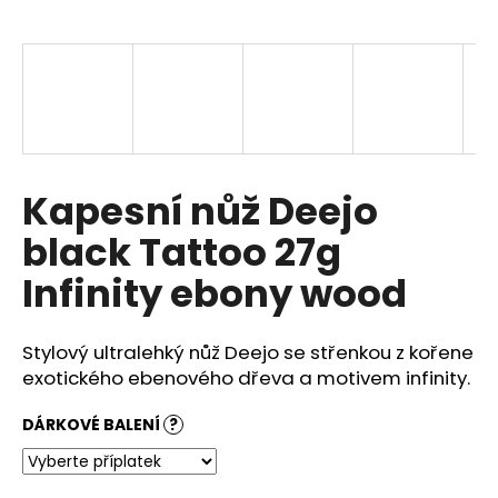
a
j
í
t
?
Kapesní nůž Deejo
black Tattoo 27g
HLEDAT
Infinity ebony wood
Stylový ultralehký nůž Deejo se střenkou z kořene
D
o
exotického ebenového dřeva a motivem infinity.
p
o
DÁRKOVÉ BALENÍ
?
r
u