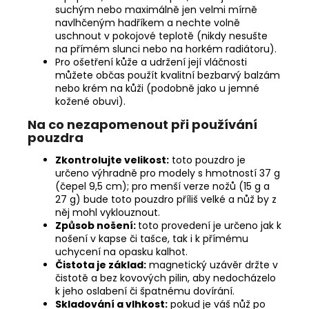
suchým nebo maximálně jen velmi mírně
navlhčeným hadříkem a nechte volně
uschnout v pokojové teplotě (nikdy nesušte
na přímém slunci nebo na horkém radiátoru).
Pro ošetření kůže a udržení její vláčnosti
můžete občas použít kvalitní bezbarvý balzám
nebo krém na kůži (podobně jako u jemné
kožené obuvi).
Na co nezapomenout při používání
pouzdra
Zkontrolujte velikost:
toto pouzdro je
určeno výhradně pro modely s hmotností 37 g
(čepel 9,5 cm); pro menší verze nožů (15 g a
27 g) bude toto pouzdro příliš velké a nůž by z
něj mohl vyklouznout.
Způsob nošení:
toto provedení je určeno jak k
nošení v kapse či tašce, tak i k přímému
uchycení na opasku kalhot.
Čistota je základ:
magnetický uzávěr držte v
čistotě a bez kovových pilin, aby nedocházelo
k jeho oslabení či špatnému dovírání.
Skladování a vlhkost:
pokud je váš nůž po