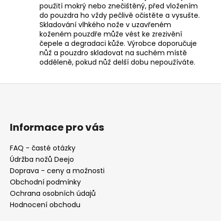
použití mokrý nebo znečištěný, před vložením
do pouzdra ho vždy pečlivě očistěte a vysušte.
Skladování vlhkého nože v uzavřeném
koženém pouzdře může vést ke zrezivění
čepele a degradaci kůže. Výrobce doporučuje
nůž a pouzdro skladovat na suchém místě
odděleně, pokud nůž delší dobu nepoužíváte.
Z
á
p
a
Informace pro vás
t
FAQ - časté otázky
í
Údržba nožů Deejo
Doprava - ceny a možnosti
Obchodní podmínky
Ochrana osobních údajů
Hodnocení obchodu