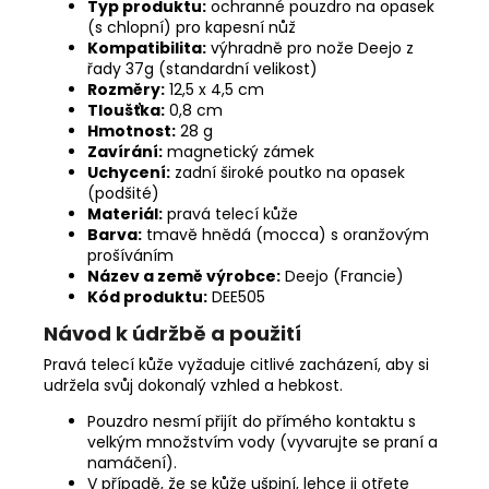
Typ produktu:
ochranné pouzdro na opasek
(s chlopní) pro kapesní nůž
Kompatibilita:
výhradně pro nože Deejo z
řady 37g (standardní velikost)
Rozměry:
12,5 x 4,5 cm
Tloušťka:
0,8 cm
Hmotnost:
28 g
Zavírání:
magnetický zámek
Uchycení:
zadní široké poutko na opasek
(podšité)
Materiál:
pravá telecí kůže
Barva:
tmavě hnědá (mocca) s oranžovým
prošíváním
Název a země výrobce:
Deejo (Francie)
Kód produktu:
DEE505
Návod k údržbě a použití
Pravá telecí kůže vyžaduje citlivé zacházení, aby si
udržela svůj dokonalý vzhled a hebkost.
Pouzdro nesmí přijít do přímého kontaktu s
velkým množstvím vody (vyvarujte se praní a
namáčení).
V případě, že se kůže ušpiní, lehce ji otřete