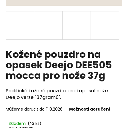
a
j
í
t
?
Kožené pouzdro na
opasek Deejo DEE505
HLEDAT
mocca pro nože 37g
Praktické kožené pouzdro pro kapesní nože
D
o
Deejo verze "37gramů".
p
o
Můžeme doručit do:
11.8.2026
Možnosti doručení
r
u
Skladem
(>3 ks)