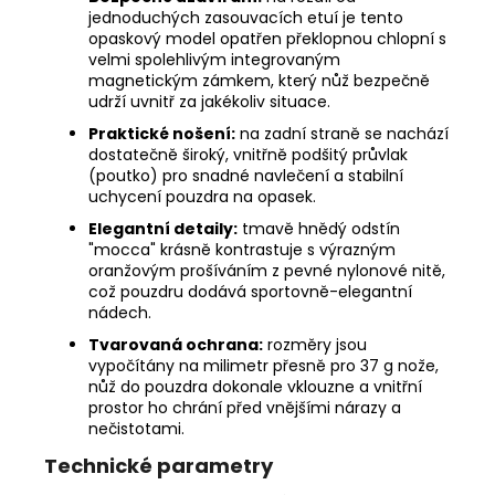
jednoduchých zasouvacích etuí je tento
opaskový model opatřen překlopnou chlopní s
velmi spolehlivým integrovaným
magnetickým zámkem, který nůž bezpečně
udrží uvnitř za jakékoliv situace.
Praktické nošení:
na zadní straně se nachází
dostatečně široký, vnitřně podšitý průvlak
(poutko) pro snadné navlečení a stabilní
uchycení pouzdra na opasek.
Elegantní detaily:
tmavě hnědý odstín
"mocca" krásně kontrastuje s výrazným
oranžovým prošíváním z pevné nylonové nitě,
což pouzdru dodává sportovně-elegantní
nádech.
Tvarovaná ochrana:
rozměry jsou
vypočítány na milimetr přesně pro 37 g nože,
nůž do pouzdra dokonale vklouzne a vnitřní
prostor ho chrání před vnějšími nárazy a
nečistotami.
Technické parametry