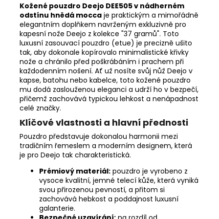
Kožené pouzdro Deejo DEE505 v nádherném
odstínu hnědá mocca
je praktickým a mimořádně
elegantním doplňkem navrženým exkluzivně pro
kapesní nože Deejo z kolekce "37 gramů". Toto
luxusní zasouvací pouzdro (etue) je precizně ušito
tak, aby dokonale kopírovalo minimalistické křivky
nože a chránilo před poškrábáním i prachem při
každodenním nošení. Ať už nosíte svůj nůž Deejo v
kapse, batohu nebo kabelce, toto kožené pouzdro
mu dodá zaslouženou eleganci a udrží ho v bezpečí,
přičemž zachovává typickou lehkost a nenápadnost
celé značky.
Klíčové vlastnosti a hlavní přednosti
Pouzdro představuje dokonalou harmonii mezi
tradičním řemeslem a moderním designem, která
je pro Deejo tak charakteristická.
Prémiový materiál:
pouzdro je vyrobeno z
vysoce kvalitní, jemné telecí kůže, která vyniká
svou přirozenou pevností, a přitom si
zachovává hebkost a poddajnost luxusní
galanterie.
Bezpečné uzavírání:
na rozdíl od