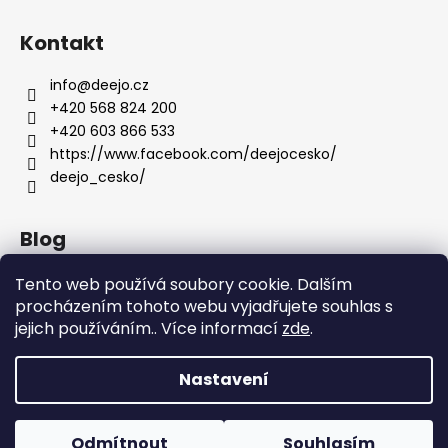
Kontakt
info
@
deejo.cz
+420 568 824 200
+420 603 866 533
https://www.facebook.com/deejocesko/
deejo_cesko/
Blog
Anatomie nožů Deejo
Tento web používá soubory cookie. Dalším
procházením tohoto webu vyjadřujete souhlas s
Dárky pro ženy
jejich používáním.. Více informací
zde
.
Servis nožů DEEJO
Nastavení
Vytvořil Shoptet
Copyright 2026
DEEJO.CZ
. Všechna práva vyhrazena.
Odmítnout
Souhlasím
Upravit nastavení cookies