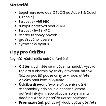
Materiál:
čepel
nerezová ocel Z40C13 od Aubert & Duval
(Francie)
tvrdost 54–56 HRC
rukojeť nerezová ocel 2CR13
tvrdost 45–48 HRC
matný titanový povrch
gravírováno laserem
symetrický výbrus
Tipy pro údržbu
Aby nůž zůstal stále ostrý a funkční:
Čištění:
vyhněte se myčce na nádobí; vysoká
teplota a chemie by zničily dřevěnou střenku.
Nůž po použití pouze omyjte v ruce, otřete
vlhkým hadříkem a vysušte.
Údržba dřeva:
dřevo je přirozeně slušně
mechanicky odolné, ale občasné jemné
potření lněným nebo olivovým olejem mu
dodá na kráse a pomůže udržet pružnost.
Promazávání:
pohyblivý kloub občas ošetřete