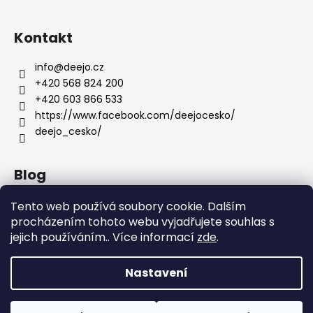
Kontakt
info
@
deejo.cz
+420 568 824 200
+420 603 866 533
https://www.facebook.com/deejocesko/
deejo_cesko/
Blog
Anatomie nožů Deejo
Tento web používá soubory cookie. Dalším
procházením tohoto webu vyjadřujete souhlas s
Dárky pro ženy
jejich používáním.. Více informací
zde
.
Servis nožů DEEJO
Nastavení
Vytvořil Shoptet
Copyright 2026
DEEJO.CZ
. Všechna práva vyhrazena.