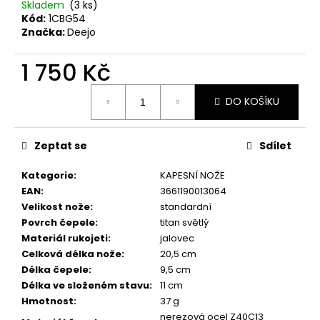
č
Skladem
(3 ks)
u
Kód:
1CBG54
j
Značka:
Deejo
e
m
1 750 Kč
e
Měrná
DO KOŠÍKU
cena:
KAPESNÍ
NŮŽ
Zeptat se
Sdílet
DEEJO
TATTOO
37G
Kategorie
:
KAPESNÍ NOŽE
BICYCLE
EAN
:
3661190013064
EBONY
WOOD
Velikost nože
:
standardní
Povrch čepele
:
titan světlý
1
750
Materiál rukojeti
:
jalovec
Kč
Celková délka nože
:
20,5 cm
Délka čepele
:
9,5 cm
Délka ve složeném stavu
:
11 cm
Hmotnost
:
37 g
nerezová ocel Z40C13