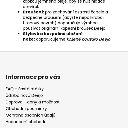
kapkou jemného oleje, aby se nůž hladce
otevíral.
Broušení:
pro zachování ostrosti čepele a
bezpečné broušení (abyste nepoškrábali
titanový povrch) doporučuje výrobce
používat
originální kapesní brousek Deejo
.
Stylové a bezpečné uložení
nože:
doporučujeme
kožené pouzdro Deejo
Z
á
p
a
Informace pro vás
t
FAQ - časté otázky
í
Údržba nožů Deejo
Doprava - ceny a možnosti
Obchodní podmínky
Ochrana osobních údajů
Hodnocení obchodu