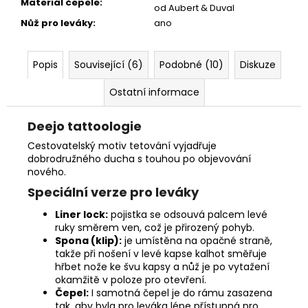
Materiál čepele
:
od Aubert & Duval
Nůž pro leváky
:
ano
Popis
Související (6)
Podobné (10)
Diskuze
Ostatní informace
Deejo tattoologie
Cestovatelský motiv tetování vyjadřuje
dobrodružného ducha s touhou po objevování
nového.
Speciální verze pro leváky
Liner lock:
pojistka se odsouvá palcem levé
ruky směrem ven, což je přirozený pohyb.
Spona (klip):
je umístěna na opačné straně,
takže při nošení v levé kapse kalhot směřuje
hřbet nože ke švu kapsy a nůž je po vytažení
okamžitě v poloze pro otevření.
Čepel:
I samotná čepel je do rámu zasazena
tak, aby byla pro leváka lépe přístupná pro