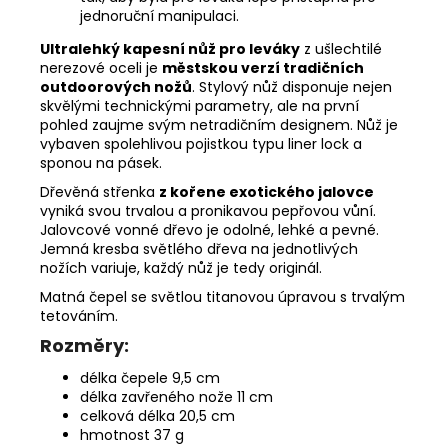
jednoruční manipulaci.
Ultralehký kapesní nůž pro leváky
z ušlechtilé
nerezové oceli je
městskou verzí tradičních
outdoorových nožů
. Stylový nůž disponuje nejen
skvělými technickými parametry, ale na první
pohled zaujme svým netradičním designem. Nůž je
vybaven spolehlivou pojistkou typu liner lock a
sponou na pásek.
Dřevěná střenka
z kořene exotického jalovce
vyniká svou trvalou a pronikavou pepřovou vůní.
Jalovcové vonné dřevo je odolné, lehké a pevné.
Jemná kresba světlého dřeva na jednotlivých
nožích variuje, každý nůž je tedy originál.
Matná čepel se světlou titanovou úpravou s trvalým
tetováním.
Rozměry:
délka čepele 9,5 cm
délka zavřeného nože 11 cm
celková délka 20,5 cm
hmotnost 37 g