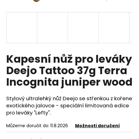
a
j
í
t
?
Kapesní nůž pro leváky
Deejo Tattoo 37g Terra
HLEDAT
Incognita juniper wood
Stylový ultralehký nůž Deejo se střenkou z kořene
D
o
exotického jalovce - speciální limitovaná edice
p
pro leváky "Lefty".
o
r
Můžeme doručit do:
11.8.2026
Možnosti doručení
u