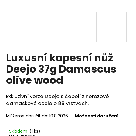
a
j
í
t
?
Luxusní kapesní nůž
Deejo 37g Damascus
HLEDAT
olive wood
Exkluzivní verze Deejo s čepelí z nerezové
D
o
damaškové ocele o 88 vrstvách.
p
o
Můžeme doručit do:
10.8.2026
Možnosti doručení
r
u
Skladem
(1 ks)