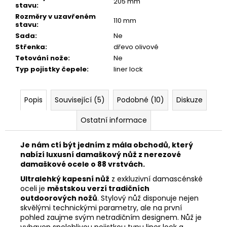
205 mm
stavu
:
Rozměry v uzavřeném
110 mm
stavu
:
Sada
:
Ne
Střenka
:
dřevo olivové
Tetování nože
:
Ne
Typ pojistky čepele
:
liner lock
Popis
Související (5)
Podobné (10)
Diskuze
Ostatní informace
Je nám ctí být jedním z mála obchodů, který
nabízí luxusní damaškový nůž z nerezové
damaškové ocele o 88 vrstvách.
Ultralehký kapesní nůž
z exkluzivní damascénské
oceli je
městskou verzí tradičních
outdoorových nožů
. Stylový nůž disponuje nejen
skvělými technickými parametry, ale na první
pohled zaujme svým netradičním designem. Nůž je
vybaven spolehlivou pojistkou typu liner lock a