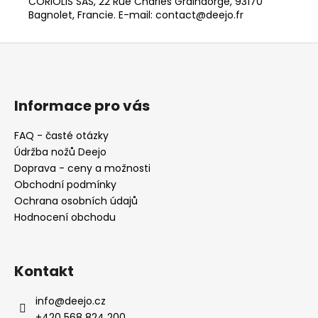
CORIOLIS SAS, 22 Rue Charles Graindorge, 93170
Bagnolet, Francie. E-mail: contact@deejo.fr
Z
á
p
a
Informace pro vás
t
FAQ - časté otázky
í
Údržba nožů Deejo
Doprava - ceny a možnosti
Obchodní podmínky
Ochrana osobních údajů
Hodnocení obchodu
Kontakt
info
@
deejo.cz
+420 568 824 200