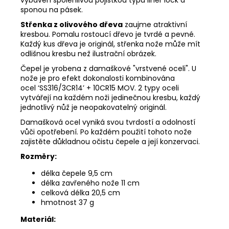
sponou na pásek.
Střenka z olivového dřeva
zaujme atraktivní
kresbou. Pomalu rostoucí dřevo je tvrdé a pevné.
Každý kus dřeva je originál, střenka nože může mít
odlišnou kresbu než ilustrační obrázek.
Čepel je yrobena z damaškové "vrstvené oceli". U
nože je pro efekt dokonalosti kombinována
ocel ‘SS316/3CR14’ + 10CR15 MOV. 2 typy oceli
vytvářejí na každém noži jedinečnou kresbu, každý
jednotlivý nůž je neopakovatelný originál.
Damašková ocel vyniká svou tvrdostí a odolností
vůči opotřebení. Po každém použití tohoto nože
zajistěte důkladnou očistu čepele a její konzervaci.
Rozměry:
délka čepele 9,5 cm
délka zavřeného nože 11 cm
celková délka 20,5 cm
hmotnost 37 g
Materiál: