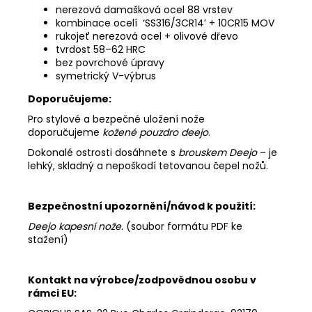
nerezová damašková ocel 88 vrstev
kombinace ocelí ‘SS316/3CR14’ + 10CR15 MOV
rukojeť nerezová ocel + olivové dřevo
tvrdost 58–62 HRC
bez povrchové úpravy
symetrický V-výbrus
Doporučujeme:
Pro stylové a bezpečné uložení nože
doporučujeme
kožené pouzdro deejo
.
Dokonalé ostrosti dosáhnete s
brouskem Deejo
– je
lehký, skladný a nepoškodí tetovanou čepel nožů.
Bezpečnostní upozornění/návod k použití:
Deejo kapesní nože
.
(soubor formátu PDF ke
stažení)
Kontakt na výrobce/zodpovědnou osobu v
rámci EU: