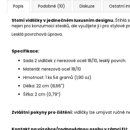
Popis
Podobné (10)
Diskuze
Ostatní i
Stolní vidličky v jedinečném luxusním designu.
Štíhlá 
nejen pro konzumaci steaků, ale využijete ji i pro stylové p
Lesklá povrchová úprava.
Specifikace:
Sada 2 vidliček z nerezové oceli 18/10, lesklý povrch.
Materiál: nerezová ocel 18/10
Hmotnost: 1 ks 54 gramů (1,90 oz)
Délka: 22 cm (8,66")
Šířka: 2 cm (0,79”)
Zvláštní pokyny pro čištění:
vidličky lze umývat ručně 
Kontakt na výrobce/zodpovědnou osobu v rámci EU: