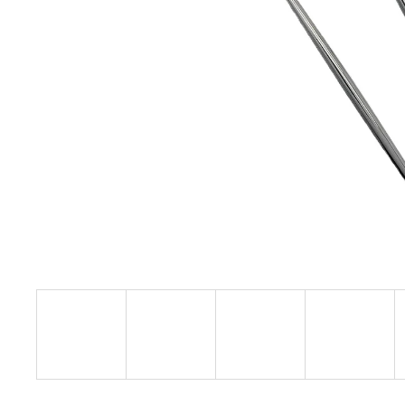
37G BICYCLE JUNIPER WOOD
1 750 Kč