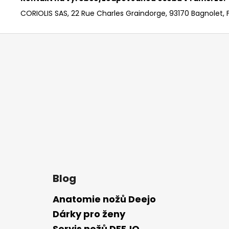
CORIOLIS SAS, 22 Rue Charles Graindorge, 93170 Bagnolet, 
Z
á
p
a
t
í
Blog
Anatomie nožů Deejo
Dárky pro ženy
Servis nožů DEEJO