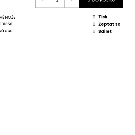
DO KOŠÍKU
Tisk
VÉ NOŽE
031358
Zeptat se
vá ocel
Sdílet