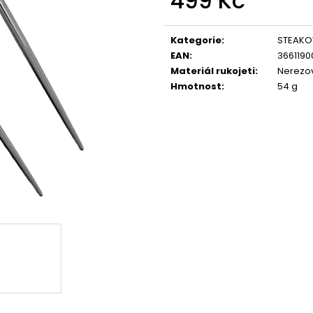
499 Kč
CORALWOOD
WOOD
Měrná
1 295 Kč
1 295 Kč
cena:
Kategorie
:
STEAKO
EAN
:
3661190
Materiál rukojeti
:
Nerezo
Hmotnost
:
54 g