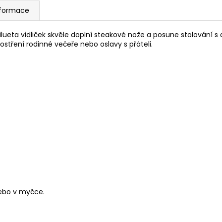
nformace
silueta vidliček skvěle doplní steakové nože a posune stolování s 
rostření rodinné večeře nebo oslavy s přáteli.
nebo v myčce.