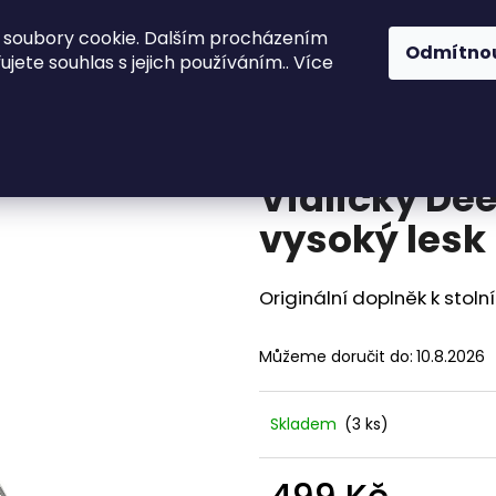
 soubory cookie. Dalším procházením
ože
Kuchyně a stolování
Akinod
Př
Odmítno
jete souhlas s jejich používáním.. Více
ky Deejo Sada 2 vidliček vysoký lesk
Co potřebujete najít?
Vidličky Dee
HLEDAT
vysoký lesk
Originální doplněk k stol
Doporučujeme
Můžeme doručit do:
10.8.2026
Skladem
(3 ks)
KAPESNÍ NŮŽ DEEJO BLACK 27G
KAPESNÍ NŮŽ DE