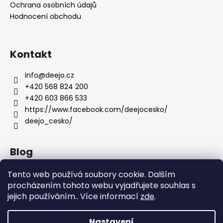
Ochrana osobních údajů
Hodnocení obchodu
Kontakt
info
@
deejo.cz
+420 568 824 200
+420 603 866 533
https://www.facebook.com/deejocesko/
deejo_cesko/
Blog
Anatomie nožů Deejo
Tento web používá soubory cookie. Dalším
procházením tohoto webu vyjadřujete souhlas s
Dárky pro ženy
jejich používáním.. Více informací
zde
.
Servis nožů DEEJO
Nastavení