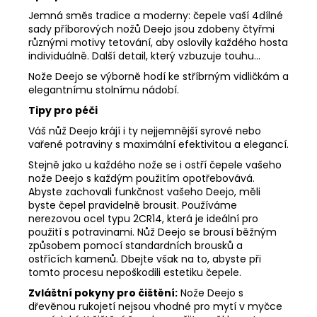
Jemná směs tradice a moderny: čepele vaší 4dílné
sady příborových nožů Deejo jsou zdobeny čtyřmi
různými motivy tetování, aby oslovily každého hosta
individuálně. Další detail, který vzbuzuje touhu...
Nože Deejo se výborně hodí ke stříbrným vidličkám a
elegantnímu stolnímu nádobí.
Tipy pro péči
Váš nůž Deejo krájí i ty nejjemnější syrové nebo
vařené potraviny s maximální efektivitou a elegancí.
Stejně jako u každého nože se i ostří čepele vašeho
nože Deejo s každým použitím opotřebovává.
Abyste zachovali funkčnost vašeho Deejo, měli
byste čepel pravidelně brousit. Používáme
nerezovou ocel typu 2CR14, která je ideální pro
použití s potravinami. Nůž Deejo se brousí běžným
způsobem pomocí standardních brousků a
ostřících kamenů. Dbejte však na to, abyste při
tomto procesu nepoškodili estetiku čepele.
Zvláštní pokyny pro čištění:
Nože Deejo s
dřevěnou rukojetí nejsou vhodné pro mytí v myčce