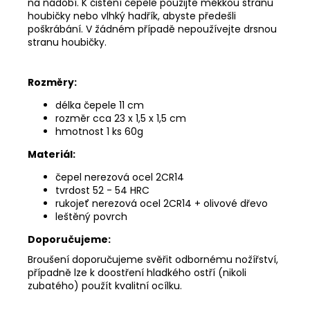
na nádobí. K čištění čepele použijte měkkou stranu
houbičky nebo vlhký hadřík, abyste předešli
poškrábání. V žádném případě nepoužívejte drsnou
stranu houbičky.
Rozměry:
délka čepele 11 cm
rozměr
cca 23 x 1,5 x 1,5 cm
hmotnost 1 ks 60g
Materiál:
čepel nerezová ocel 2CR14
tvrdost 52 - 54 HRC
rukojeť nerezová ocel 2CR14 + olivové dřevo
leštěný povrch
Doporučujeme:
Broušení doporučujeme svěřit odbornému nožířství,
případně lze k doostření hladkého ostří (nikoli
zubatého) použít kvalitní ocílku.