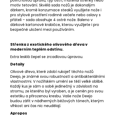
povrchovou úpravu, typ ostří, materiál střenky nebo
motiv tetování. Skvělá sada nožů je dokonalým
dárkem, kromě konzumace steaků využijete nože i
pro stylové prostření rodinné večeře nebo oslavy s
přáteli – sada obsahuje 4 ostré nože. Baleno v
dárkové kartonové krabičce, kterou využijete i pro
bezpečné uložení mezi používáním.
Střenka z exotického olivového dřeva v
moderním teplém odstínu.
Extra lesklá čepel se zrcadlovou úpravou.
Detaily
Olivové dřevo, které zdobí rukojeť těchto nožů
Deejo, je známé svou robustností a antibakteriálními
vlastnostmi. V nožířském umění se těší velké oblibě.
Každý kus je sám o sobě jedinečný v závislosti na
stromu, ze kterého byl vyroben, a je ceněn pro svou
estetiku a přirozenou kresbu. Vaše nože Deejo
budou zářit v nádherných béžových tónech, kterým
vlhkost ani čas nic neudělají.
Apropos