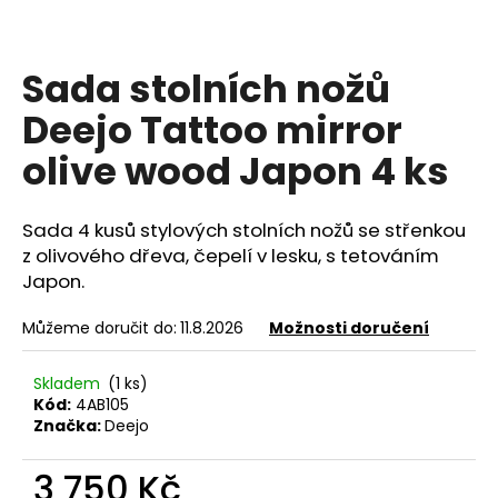
a
j
Sada stolních nožů
í
t
Deejo Tattoo mirror
?
olive wood Japon 4 ks
Sada 4 kusů stylových stolních nožů se střenkou
z olivového dřeva, čepelí v lesku, s tetováním
HLEDAT
Japon.
Můžeme doručit do:
11.8.2026
Možnosti doručení
D
o
Skladem
(1 ks)
p
Kód:
4AB105
o
Značka:
Deejo
r
u
3 750 Kč