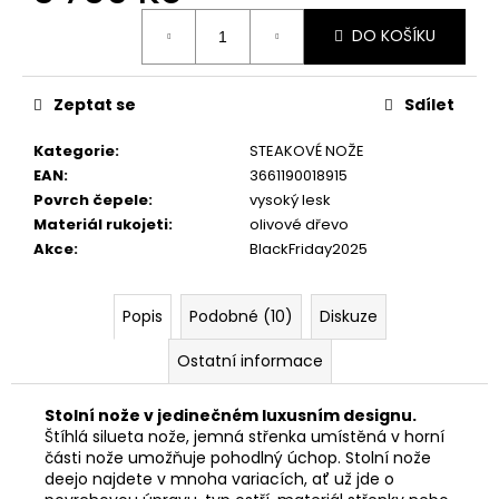
č
Měrná
u
DO KOŠÍKU
cena:
j
e
m
Zeptat se
Sdílet
e
Kategorie
:
STEAKOVÉ NOŽE
EAN
:
3661190018915
KAPESNÍ
Povrch čepele
:
vysoký lesk
NŮŽ
Materiál rukojeti
:
olivové dřevo
DEEJO
TATTOO
Akce
:
BlackFriday2025
BIKER
15G
LATINO
Popis
Podobné (10)
Diskuze
SKULL
NAKED
Ostatní informace
659
Kč
Stolní nože v jedinečném luxusním designu.
Štíhlá silueta nože, jemná střenka umístěná v horní
části nože umožňuje pohodlný úchop. Stolní nože
deejo najdete v mnoha variacích, ať už jde o