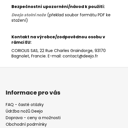
Bezpečnostní upozornění/návod k použití:
Deejo stolní nože
(překlad soubor formátu PDF ke
stažení)
Kontakt na výrobce/zodpovědnou osobu v
rámci EU:
CORIOLIS SAS, 22 Rue Charles Graindorge, 93170
Bagnolet, Francie. E-mail: contact@deejo.fr
Z
á
p
a
Informace pro vás
t
FAQ - časté otázky
í
Údržba nožů Deejo
Doprava - ceny a možnosti
Obchodní podmínky