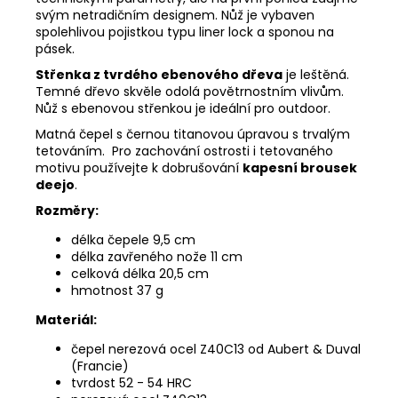
svým netradičním designem. Nůž je vybaven
spolehlivou pojistkou typu liner lock a sponou na
pásek.
Střenka z tvrdého ebenového dřeva
je leštěná.
Temné dřevo skvěle odolá povětrnostním vlivům.
Nůž s ebenovou střenkou je ideální pro outdoor.
Matná čepel s černou titanovou úpravou s trvalým
tetováním. Pro zachování ostrosti i tetovaného
motivu používejte k dobrušování
kapesní brousek
deejo
.
Rozměry:
délka čepele 9,5 cm
délka zavřeného nože 11 cm
celková délka 20,5 cm
hmotnost 37 g
Materiál:
čepel
nerezová ocel Z40C13 od Aubert & Duval
(Francie)
tvrdost 52 - 54 HRC