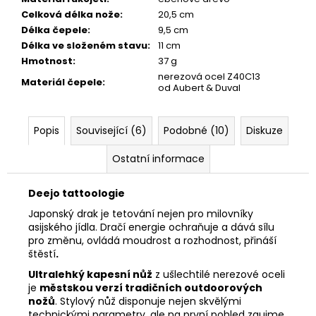
Celková délka nože
:
20,5 cm
Délka čepele
:
9,5 cm
Délka ve složeném stavu
:
11 cm
Hmotnost
:
37 g
nerezová ocel Z40C13
Materiál čepele
:
od Aubert & Duval
Popis
Související (6)
Podobné (10)
Diskuze
Ostatní informace
Deejo tattoologie
Japonský drak je tetování nejen pro milovníky
asijského jídla. Dračí energie ochraňuje a dává sílu
pro změnu, ovládá moudrost a rozhodnost, přináší
štěstí
.
Ultralehký kapesní nůž
z ušlechtilé nerezové oceli
je
městskou verzí tradičních outdoorových
nožů
. Stylový nůž disponuje nejen skvělými
technickými parametry, ale na první pohled zaujme