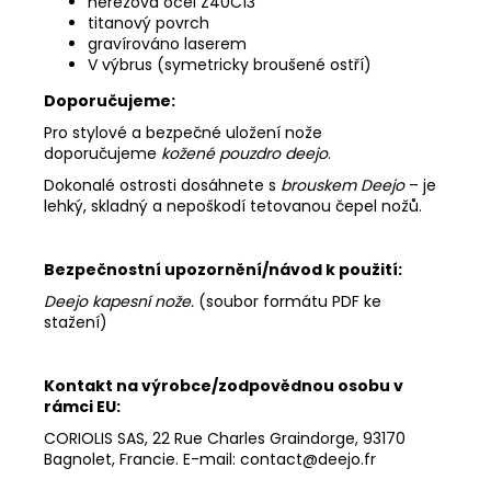
nerezová ocel Z40C13
titanový povrch
gravírováno laserem
V výbrus (symetricky broušené ostří)
Doporučujeme:
Pro stylové a bezpečné uložení nože
doporučujeme
kožené pouzdro deejo
.
Dokonalé ostrosti dosáhnete s
brouskem Deejo
– je
lehký, skladný a nepoškodí tetovanou čepel nožů.
Bezpečnostní upozornění/návod k použití:
Deejo kapesní nože
.
(soubor formátu PDF ke
stažení)
Kontakt na výrobce/zodpovědnou osobu v
rámci EU:
CORIOLIS SAS, 22 Rue Charles Graindorge, 93170
Bagnolet, Francie. E-mail: contact@deejo.fr