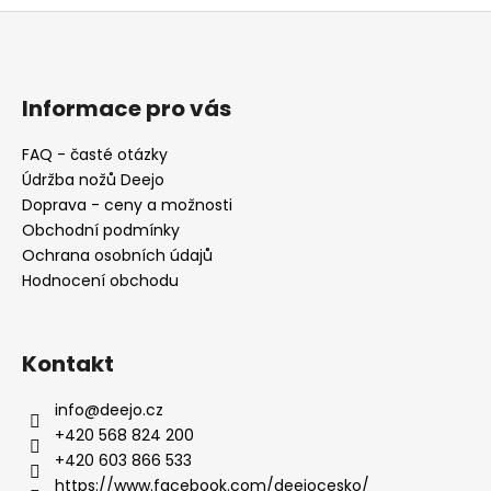
Z
á
p
a
Informace pro vás
t
FAQ - časté otázky
í
Údržba nožů Deejo
Doprava - ceny a možnosti
Obchodní podmínky
Ochrana osobních údajů
Hodnocení obchodu
Kontakt
info
@
deejo.cz
+420 568 824 200
+420 603 866 533
https://www.facebook.com/deejocesko/