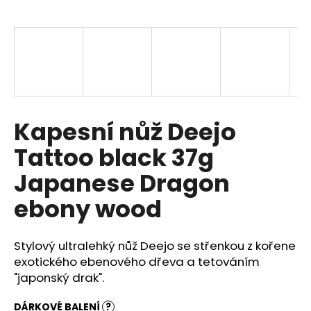
a
j
í
t
?
Kapesní nůž Deejo
Tattoo black 37g
HLEDAT
Japanese Dragon
ebony wood
D
o
Stylový ultralehký nůž Deejo se střenkou z kořene
p
exotického ebenového dřeva a tetováním
o
"japonský drak".
r
u
DÁRKOVÉ BALENÍ
?