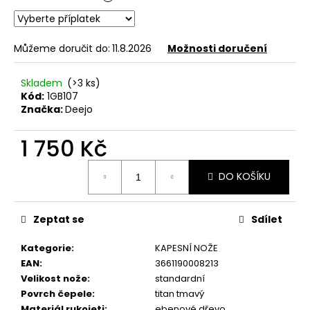
č
u
j
e
Můžeme doručit do:
11.8.2026
Možnosti doručení
m
e
Skladem
(>3 ks)
Kód:
1GB107
Značka:
Deejo
KAPESNÍ
NŮŽ
1 750 Kč
DEEJO
BLACK
27G
Měrná
DO KOŠÍKU
CORALWOOD
cena:
1
295
Kč
Zeptat se
Sdílet
Kategorie
:
KAPESNÍ NOŽE
EAN
:
3661190008213
Velikost nože
:
standardní
Povrch čepele
:
titan tmavý
Materiál rukojeti
:
ebenové dřevo