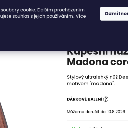
 soubory cookie. Dalším procházením
ože
Kuchyně a stolování
Akinod
Př
Odmítno
jete souhlas s jejich používáním.. Více
lack 37g Madona coralwood
Co potřebujete najít?
Kapesní nůž
HLEDAT
Madona cor
Stylový ultralehký nůž De
Doporučujeme
motivem "madona".
DÁRKOVÉ BALENÍ
?
Můžeme doručit do:
10.8.2026
KAPESNÍ NŮŽ DEEJO BLACK 27G
KAPESNÍ NŮŽ DE