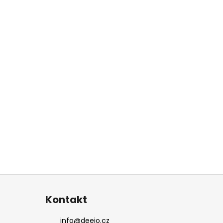
Kontakt
info
@
deejo.cz