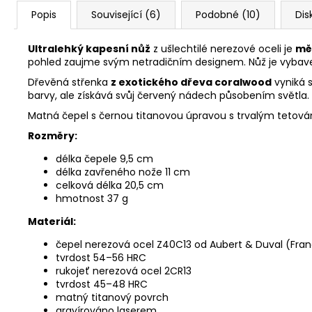
Popis
Související (6)
Podobné (10)
Dis
Ultralehký kapesní nůž
z ušlechtilé nerezové oceli je
mě
pohled zaujme svým netradičním designem. Nůž je vybaven 
Dřevěná střenka
z exotického dřeva coralwood
vyniká 
barvy, ale získává svůj červený nádech působením světla.
Matná čepel s černou titanovou úpravou s trvalým tetov
Rozměry:
délka čepele 9,5 cm
délka zavřeného nože 11 cm
celková délka 20,5 cm
hmotnost 37 g
Materiál:
čepel
nerezová ocel Z40C13 od Aubert & Duval (Fran
tvrdost 54–56 HRC
rukojeť nerezová ocel 2CR13
tvrdost 45–48 HRC
matný titanový povrch
gravírováno laserem