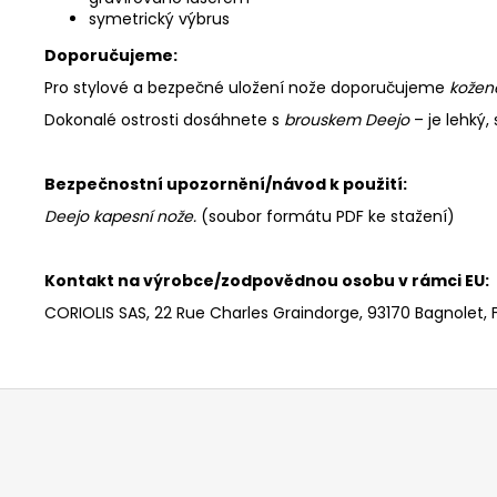
symetrický výbrus
Doporučujeme:
Pro stylové a bezpečné uložení nože doporučujeme
kožen
Dokonalé ostrosti dosáhnete s
brouskem Deejo
– je lehký
Bezpečnostní upozornění/návod k použití:
Deejo kapesní nože
.
(soubor formátu PDF ke stažení)
Kontakt na výrobce/zodpovědnou osobu v rámci EU:
CORIOLIS SAS, 22 Rue Charles Graindorge, 93170 Bagnolet, 
Z
á
p
a