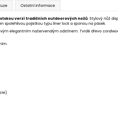
kuze
Ostatní informace
stskou verzí tradičních outdoorových nožů
. Stylový nůž di
spolehlivou pojistkou typu liner lock a sponou na pásek.
svým elegantním načervenalým odstínem. Tvrdé dřevo coralwood
áním.
cie)