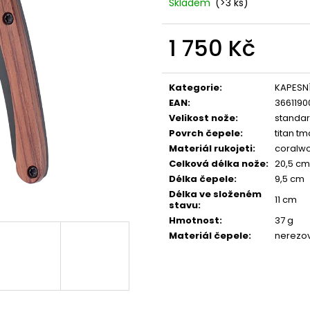
CORALWOOD
WOOD
Skladem
(>3 ks)
1 295 Kč
1 295 Kč
1 750 Kč
Měrná
cena:
Kategorie
:
KAPESN
EAN
:
3661190
Velikost nože
:
standar
Povrch čepele
:
titan t
Materiál rukojeti
:
coralw
Celková délka nože
:
20,5 cm
Délka čepele
:
9,5 cm
Délka ve složeném
11 cm
stavu
:
Hmotnost
:
37 g
Materiál čepele
:
nerezov