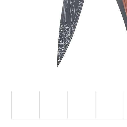
37G BICYCLE JUNIPER WOOD
1 750 Kč