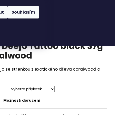
Hledat
Přihlášení
Nákupní
íslušenství
Novinky
Obchodní podmínky
ut
Souhlasím
košík
 Deejo Tattoo black 37g
alwood
ejo se střenkou z exotického dřeva coralwood a
Možnosti doručení
EJO BLACK 27G OLIVE