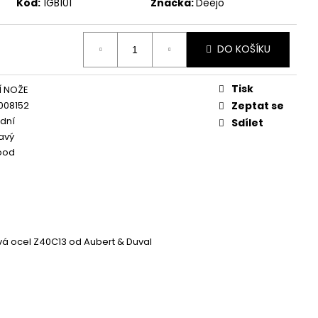
Kód:
1GB101
Značka:
Deejo
DO KOŠÍKU
Tisk
Í NOŽE
008152
Zeptat se
dní
Sdílet
mavý
ood
á ocel Z40C13 od Aubert & Duval