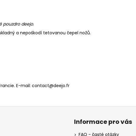
é pouzdro deejo
.
, skladný a nepoškodí tetovanou čepel nožů.
Francie. E-mail: contact@deejo.fr
Informace pro vás
FAQ - časté otázky