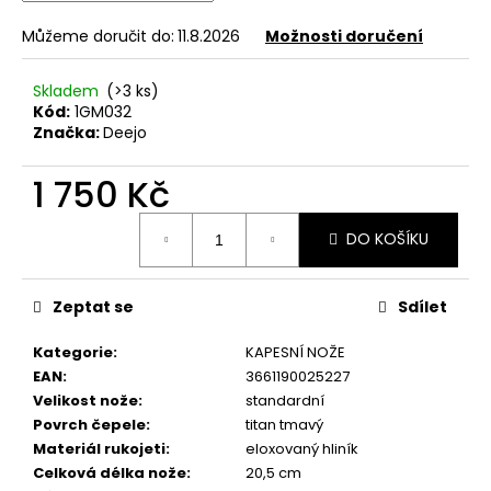
č
u
Můžeme doručit do:
11.8.2026
Možnosti doručení
j
e
Skladem
(>3 ks)
m
Kód:
1GM032
e
Značka:
Deejo
1 750 Kč
KAPESNÍ
NŮŽ
Měrná
DEEJO
DO KOŠÍKU
cena:
TATTOO
BIKER
15G
LATINO
Zeptat se
Sdílet
SKULL
NAKED
Kategorie
:
KAPESNÍ NOŽE
659
EAN
:
3661190025227
Kč
Velikost nože
:
standardní
Povrch čepele
:
titan tmavý
Materiál rukojeti
:
eloxovaný hliník
Celková délka nože
:
20,5 cm