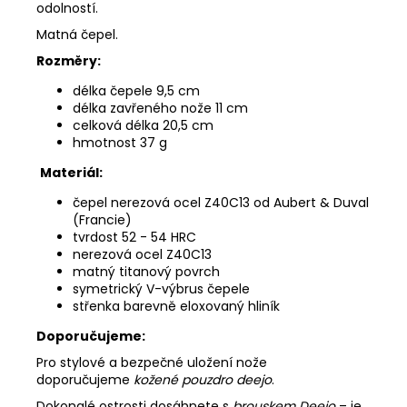
odolností.
Matná čepel.
Rozměry:
délka čepele 9,5 cm
délka zavřeného nože 11 cm
celková délka 20,5 cm
hmotnost 37 g
Materiál:
čepel nerezová ocel Z40C13 od Aubert & Duval
(Francie)
tvrdost 52 - 54 HRC
nerezová ocel Z40C13
matný titanový povrch
symetrický V-výbrus čepele
střenka barevně eloxovaný hliník
Doporučujeme:
Pro stylové a bezpečné uložení nože
doporučujeme
kožené pouzdro deejo
.
Dokonalé ostrosti dosáhnete s
brouskem Deejo
– je