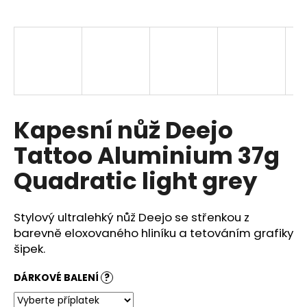
a
j
í
t
?
Kapesní nůž Deejo
Tattoo Aluminium 37g
HLEDAT
Quadratic light grey
Stylový ultralehký nůž Deejo se střenkou z
D
o
b
arevně eloxovaného hliníku
a tetováním grafiky
p
šipek.
o
r
DÁRKOVÉ BALENÍ
?
u