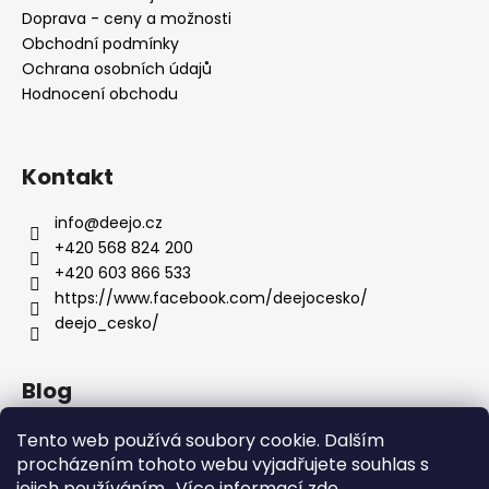
Doprava - ceny a možnosti
Obchodní podmínky
Ochrana osobních údajů
Hodnocení obchodu
Kontakt
info
@
deejo.cz
+420 568 824 200
+420 603 866 533
https://www.facebook.com/deejocesko/
deejo_cesko/
Blog
Anatomie nožů Deejo
Tento web používá soubory cookie. Dalším
procházením tohoto webu vyjadřujete souhlas s
Dárky pro ženy
jejich používáním.. Více informací
zde
.