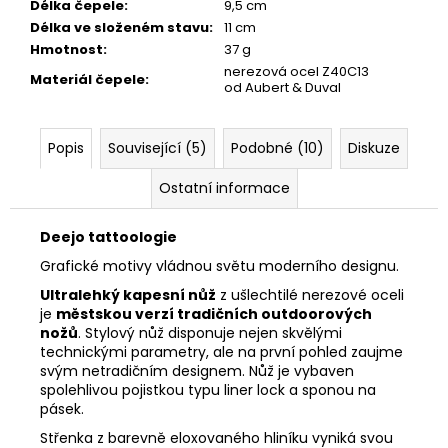
Délka čepele
:
9,5 cm
Délka ve složeném stavu
:
11 cm
Hmotnost
:
37 g
nerezová ocel Z40C13
Materiál čepele
:
od Aubert & Duval
Popis
Související (5)
Podobné (10)
Diskuze
Ostatní informace
Deejo tattoologie
Grafické motivy vládnou světu moderního designu.
Ultralehký kapesní nůž
z ušlechtilé nerezové oceli
je
městskou verzí tradičních outdoorových
nožů
. Stylový nůž disponuje nejen skvělými
technickými parametry, ale na první pohled zaujme
svým netradičním designem. Nůž je vybaven
spolehlivou pojistkou typu liner lock a sponou na
pásek.
Střenka z barevně eloxovaného hliníku vyniká svou