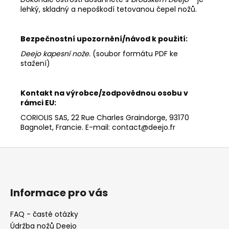
lehký, skladný a nepoškodí tetovanou čepel nožů.
Bezpečnostní upozornění/návod k použití:
Deejo kapesní nože
.
(soubor formátu PDF ke
stažení)
Kontakt na výrobce/zodpovědnou osobu v
rámci EU:
CORIOLIS SAS, 22 Rue Charles Graindorge, 93170
Bagnolet, Francie. E-mail: contact@deejo.fr
Z
á
p
a
Informace pro vás
t
FAQ - časté otázky
í
Údržba nožů Deejo