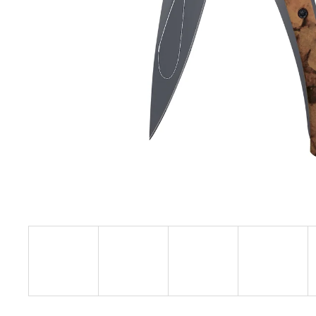
37G BICYCLE JUNIPER WOOD
1 750 Kč