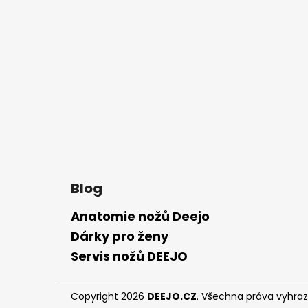
Z
á
p
a
t
í
Blog
Anatomie nožů Deejo
Dárky pro ženy
Servis nožů DEEJO
Copyright 2026
DEEJO.CZ
. Všechna práva vyhra