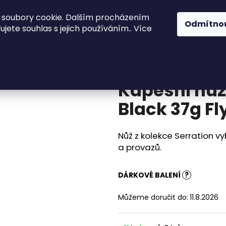
 soubory cookie. Dalším procházením
ože
Kuchyně a stolování
Akinod
Př
Odmítno
jete souhlas s jejich používáním.. Více
rration Black 37g Fly Fishing brown camo
Co potřebujete najít?
Kapesní nůž
HLEDAT
Black 37g F
Nůž z kolekce Serration 
Doporučujeme
a provazů.
DÁRKOVÉ BALENÍ
?
Můžeme doručit do:
11.8.2026
KAPESNÍ NŮŽ DEEJO BLACK 27G
KAPESNÍ NŮŽ DE