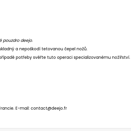
é pouzdro deejo
.
, skladný a nepoškodí tetovanou čepel nožů.
případě potřeby svěřte tuto operaci specializovanému nožířství.
Francie. E-mail: contact@deejo.fr