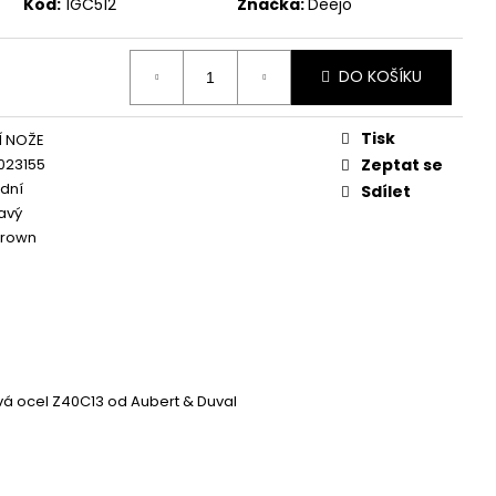
Kód:
1GC512
Značka:
Deejo
DO KOŠÍKU
Tisk
Í NOŽE
023155
Zeptat se
dní
Sdílet
mavý
rown
á ocel Z40C13 od Aubert & Duval