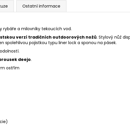
kuze
Ostatní informace
 rybáře a milovníky tekoucích vod.
stskou verzí tradičních outdoorových nožů
. Stylový nůž di
spolehlivou pojistkou typu liner lock a sponou na pásek.
odolností.
brousek deejo
.
ým ostřím
cie)