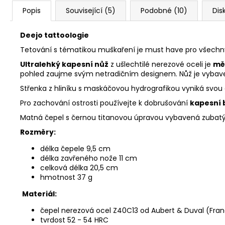
Popis
Související (5)
Podobné (10)
Dis
Deejo tattoologie
Tetování s tématikou muškaření je must have pro všechny
Ultralehký kapesní nůž
z ušlechtilé nerezové oceli je
mě
pohled zaujme svým netradičním designem. Nůž je vybaven 
Střenka z hliníku s maskáčovou hydrografikou vyniká svou 
Pro zachování ostrosti používejte k dobrušování
kapesní 
Matná čepel s černou titanovou úpravou vybavená zubat
Rozměry:
délka čepele 9,5 cm
délka zavřeného nože 11 cm
celková délka 20,5 cm
hmotnost 37 g
Materiál:
čepel nerezová ocel Z40C13 od Aubert & Duval (Fran
tvrdost 52 - 54 HRC