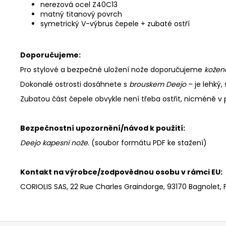
nerezová ocel Z40C13
matný titanový povrch
symetrický V-výbrus čepele + zubaté ostří
Doporučujeme:
Pro stylové a bezpečné uložení nože doporučujeme
kožen
Dokonalé ostrosti dosáhnete s
brouskem Deejo
– je lehký
Zubatou část čepele obvykle není třeba ostřit, nicméně v 
Bezpečnostní upozornění/návod k použití:
Deejo kapesní nože
.
(soubor formátu PDF ke stažení)
Kontakt na výrobce/zodpovědnou osobu v rámci EU:
CORIOLIS SAS, 22 Rue Charles Graindorge, 93170 Bagnolet, 