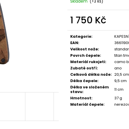
CORALWOOD
WOOD
Skladem
(>3 ks)
1 295 Kč
1 295 Kč
1 750 Kč
Měrná
cena:
Kategorie
:
KAPESN
EAN
:
3661190
Velikost nože
:
standar
Povrch čepele
:
titan t
Materiál rukojeti
:
camo b
Zubaté ostří
:
ano
Celková délka nože
:
20,5 cm
Délka čepele
:
9,5 cm
Délka ve složeném
11 cm
stavu
:
Hmotnost
:
37 g
Materiál čepele
:
nerezov