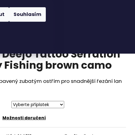
Hledat
Přihlášení
Nákupní
íslušenství
Novinky
Obchodní podmínky
ut
Souhlasím
košík
 Deejo Tattoo Serration
ly Fishing brown camo
vybavený zubatým ostřím pro snadnější řezání lan
Možnosti doručení
EJO BLACK 27G OLIVE