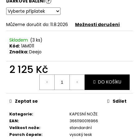
č
DÁRKOVÉ BALENÍ
?
u
j
e
Můžeme doručit do:
11.8.2026
Možnosti doručení
m
e
Skladem
(3 ks)
Kód:
1AM011
Značka:
Deejo
KAPESNÍ
NŮŽ
DEEJO
2 125 Kč
TATTOO
37G
Měrná
BICYCLE
DO KOŠÍKU
cena:
EBONY
WOOD
1
Zeptat se
Sdílet
750
Kč
Kategorie
:
KAPESNÍ NOŽE
EAN
:
3661190016966
Velikost nože
:
standardní
Povrch čepele
:
vysoký lesk