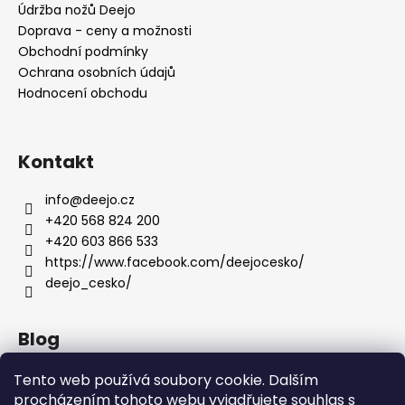
Údržba nožů Deejo
Doprava - ceny a možnosti
Obchodní podmínky
Ochrana osobních údajů
Hodnocení obchodu
Kontakt
info
@
deejo.cz
+420 568 824 200
+420 603 866 533
https://www.facebook.com/deejocesko/
deejo_cesko/
Blog
Anatomie nožů Deejo
Tento web používá soubory cookie. Dalším
procházením tohoto webu vyjadřujete souhlas s
Dárky pro ženy