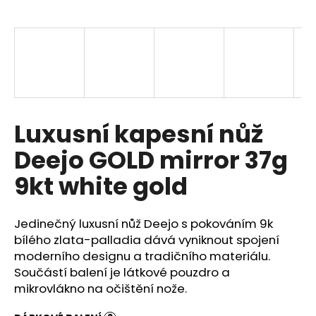
a
j
í
t
?
Luxusní kapesní nůž
Deejo GOLD mirror 37g
HLEDAT
9kt white gold
Jedinečný luxusní nůž Deejo s pokováním 9k
D
o
bílého zlata-palladia dává vyniknout spojení
p
moderního designu a tradičního materiálu.
o
Součástí balení je látkové pouzdro a
r
mikrovlákno na očištění nože.
u