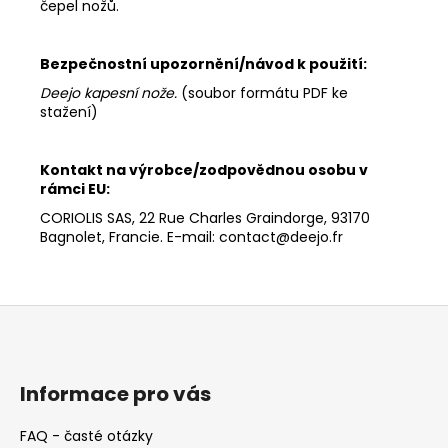
čepel nožů.
Bezpečnostní upozornění/návod k použití:
Deejo kapesní nože
.
(soubor formátu PDF ke
stažení)
Kontakt na výrobce/zodpovědnou osobu v
rámci EU:
CORIOLIS SAS, 22 Rue Charles Graindorge, 93170
Bagnolet, Francie. E-mail: contact@deejo.fr
Z
á
p
a
Informace pro vás
t
FAQ - časté otázky
í