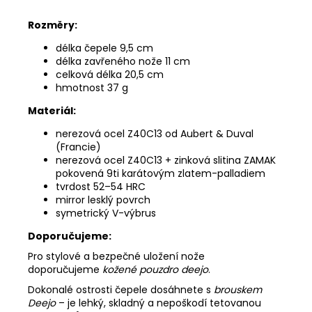
Rozměry:
délka čepele 9,5 cm
délka zavřeného nože 11 cm
celková délka 20,5 cm
hmotnost 37 g
Materiál:
nerezová ocel Z40C13 od Aubert & Duval
(Francie)
nerezová ocel Z40C13 + zinková slitina ZAMAK
pokovená 9ti karátovým zlatem-palladiem
tvrdost 52–54 HRC
mirror lesklý povrch
symetrický V-výbrus
Doporučujeme:
Pro stylové a bezpečné uložení nože
doporučujeme
kožené pouzdro deejo
.
Dokonalé ostrosti čepele dosáhnete s
brouskem
Deejo
– je lehký, skladný a nepoškodí tetovanou