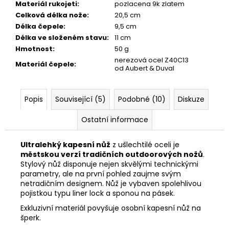
Materiál rukojeti
:
pozlacena 9k zlatem
Celková délka nože
:
20,5 cm
Délka čepele
:
9,5 cm
Délka ve složeném stavu
:
11 cm
Hmotnost
:
50 g
nerezová ocel Z40C13
Materiál čepele
:
od Aubert & Duval
Popis
Související (5)
Podobné (10)
Diskuze
Ostatní informace
Ultralehký kapesní nůž
z ušlechtilé oceli je
městskou verzí tradičních outdoorových nožů
.
Stylový nůž disponuje nejen skvělými technickými
parametry, ale na první pohled zaujme svým
netradičním designem. Nůž je vybaven spolehlivou
pojistkou typu liner lock a sponou na pásek.
Exkluzivní materiál povyšuje osobní kapesní nůž na
šperk.