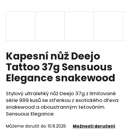
a
j
í
t
?
Kapesní nůž Deejo
Tattoo 37g Sensuous
HLEDAT
Elegance snakewood
Stylový ultralehký nůž Deejo 37g z limitované
D
o
série 999 kusů se střenkou z exotického dřeva
p
snakewood a oboustranným tetováním
o
Sensuous Elegance.
r
u
Můžeme doručit do:
10.8.2026
Možnosti doručení