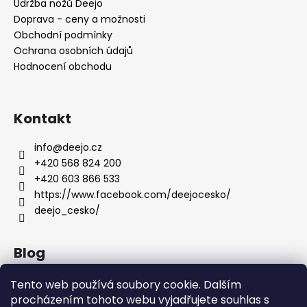
Údržba nožů Deejo
Doprava - ceny a možnosti
Obchodní podmínky
Ochrana osobních údajů
Hodnocení obchodu
Kontakt
info
@
deejo.cz
+420 568 824 200
+420 603 866 533
https://www.facebook.com/deejocesko/
deejo_cesko/
Blog
Anatomie nožů Deejo
Tento web používá soubory cookie. Dalším
procházením tohoto webu vyjadřujete souhlas s
Dárky pro ženy