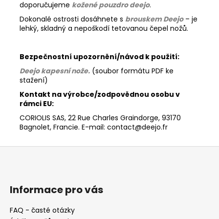
doporučujeme
kožené pouzdro deejo
.
Dokonalé ostrosti dosáhnete s
brouskem Deejo
– je
lehký, skladný a nepoškodí tetovanou čepel nožů.
Bezpečnostní upozornění/návod k použití:
Deejo kapesní nože
.
(soubor formátu PDF ke
stažení)
Kontakt na výrobce/zodpovědnou osobu v
rámci EU:
CORIOLIS SAS, 22 Rue Charles Graindorge, 93170
Bagnolet, Francie. E-mail: contact@deejo.fr
Z
á
p
a
Informace pro vás
t
FAQ - časté otázky
í