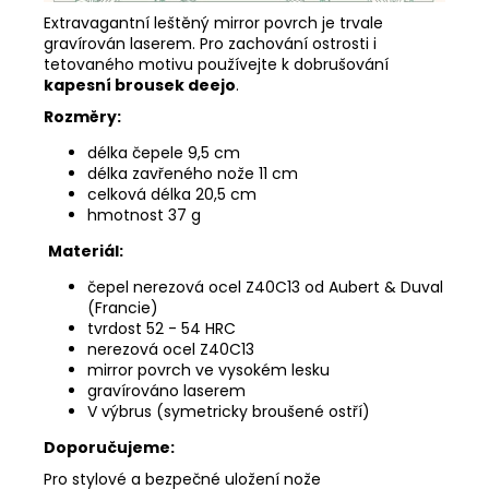
Extravagantní leštěný mirror povrch je trvale
gravírován laserem. Pro zachování ostrosti i
tetovaného motivu používejte k dobrušování
kapesní brousek deejo
.
Rozměry:
délka čepele 9,5 cm
délka zavřeného nože 11 cm
celková délka 20,5 cm
hmotnost 37 g
Materiál:
čepel
nerezová ocel Z40C13 od Aubert & Duval
(Francie)
tvrdost 52 - 54 HRC
nerezová ocel Z40C13
mirror povrch ve vysokém lesku
gravírováno laserem
V výbrus (symetricky broušené ostří)
Doporučujeme:
Pro stylové a bezpečné uložení nože