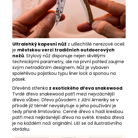
U
ltralehký kapesní nůž
z ušlechtilé nerezové oceli
je
městskou verzí tradičních outdoorových
nožů
. Stylový nůž disponuje nejen skvělými
technickými parametry, ale na první pohled zaujme
svým netradičním designem. Nůž je vybaven
spolehlivou pojistkou typu liner lock a sponou na
pásek.
Dřevěná střenka
z exotického dřeva snakewood
.
Tvrdé dřevo snakewood patří mezi nejvzácnější
dřeva vůbec. Dřevo původem z Jižní Ameriky se v
přírodě již téměř nevyskytuje a jeho používání je
tedy přísně limitováno. Cenné dřevo s hadí kresbou
patří mezi nejkrásnější dřeva na světě. Kresba dřeva
je na každém noži originální. Liší se od ilustrativního
obrázku.