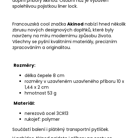
doplní příbory Akinod. Osobní nůž je vybaven
spolehlivou pojistkou liner lock.
Francouzská cool značka
Akinod
nabízí hned několik
zbrusu nových designových doplňků, které byly
navrženy na míru modernímu způsobu života.
Všechny se pyšní kvalitními materiály, precizním
zpracováním a originalitou.
Rozměry:
délka čepele 8 cm
rozměry v uzavřeném uzavřeného příboru 10 x
1,44 x 2 cm
hmotnost 53 g
Materiál:
nerezová ocel 3CR13
rukojeť: polymer
Součástí balení i plátěný transportní pytlíček.