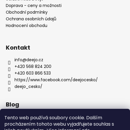
Doprava - ceny a možnosti
Obchodní podmínky
Ochrana osobních údajů
Hodnocení obchodu
Kontakt
info
@
deejo.cz
+420 568 824 200
+420 603 866 533
https://www.facebook.com/deejocesko/
deejo_cesko/
Blog
Anatomie nožů Deejo
Tento web používá soubory cookie. Dalším
procházením tohoto webu vyjadřujete souhlas s
Dárky pro ženy