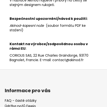
V nabídce Akinod najdete i příbory na cesty se
stejným designem rukojeti.
Bezpečnostní upozornění/návod k použití:
Akinod-kapesní nože
(soubor formátu PDF ke
stažení)
Kontakt na výrobce/zodpovědnou osobu v
rámci EU:
CORIOLIS SAS, 22 Rue Charles Graindorge, 93170
Bagnolet, Francie. E-mail: contact@akinod.fr
Z
á
p
a
Informace pro vás
t
FAQ - časté otázky
í
Údržba nožů Deejo