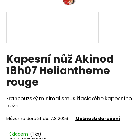
a
j
í
t
?
Kapesní nůž Akinod
18h07 Heliantheme
HLEDAT
rouge
Francouzský minimalismus klasického kapesního
D
o
nože.
p
o
Můžeme doručit do:
7.8.2026
Možnosti doručení
r
u
Skladem
(1 ks)