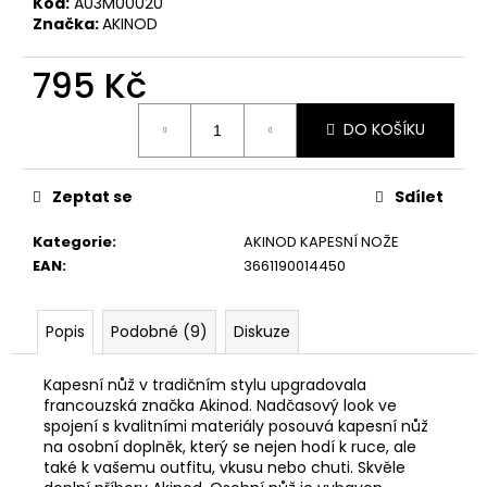
č
Kód:
A03M00020
u
Značka:
AKINOD
j
e
795 Kč
m
Měrná
e
DO KOŠÍKU
cena:
KAPESNÍ
Zeptat se
Sdílet
NŮŽ
DEEJO
TATTOO
Kategorie
:
AKINOD KAPESNÍ NOŽE
37G
EAN
:
3661190014450
BICYCLE
EBONY
WOOD
Popis
Podobné (9)
Diskuze
1
750
Kč
Kapesní nůž v tradičním stylu upgradovala
francouzská značka Akinod. Nadčasový look ve
spojení s kvalitními materiály posouvá kapesní nůž
na osobní doplněk, který se nejen hodí k ruce, ale
také k vašemu outfitu, vkusu nebo chuti. Skvěle