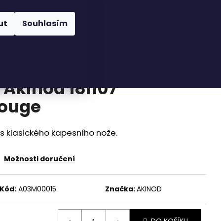
Hledat
Přihlášení
Nákupní
íslušenství
Novinky
Obchodní podmínky
ut
Souhlasím
košík
 Akinod 18h07
ouge
s klasického kapesního nože.
Možnosti doručení
Kód:
A03M00015
Značka:
AKINOD
EJO BLACK 27G OLIVE