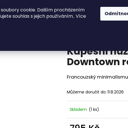
 soubory cookie. Dalším procházením
ože
Kuchyně a stolování
Akinod
Př
Odmítno
jete souhlas s jejich používáním.. Více
8h07 Downtown rouge
Co potřebujete najít?
Kapesní nůž
HLEDAT
Downtown r
Francouzský minimalismu
Doporučujeme
Můžeme doručit do:
11.8.2026
Skladem
(1 ks)
KAPESNÍ NŮŽ DEEJO BLACK 27G
KAPESNÍ NŮŽ DE