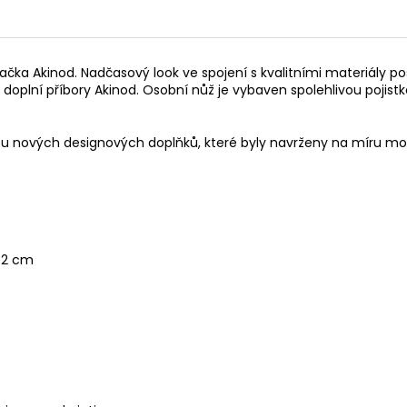
čka Akinod. Nadčasový look ve spojení s kvalitními materiály p
 doplní příbory Akinod. Osobní nůž je vybaven spolehlivou pojistko
su nových designových doplňků, které byly navrženy na míru mo
x 2 cm