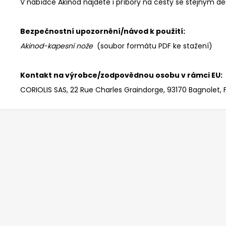
V nabídce Akinod najdete i příbory na cesty se stejným de
Bezpečnostní upozornění/návod k použití:
Akinod-kapesní nože
(soubor formátu PDF ke stažení)
Kontakt na výrobce/zodpovědnou osobu v rámci EU:
CORIOLIS SAS, 22 Rue Charles Graindorge, 93170 Bagnolet, 
Z
á
p
a
t
í