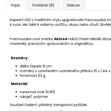
Popis
Podobné (8)
Diskuze
Kapesní nůž v tradičním stylu upgradovala francouzská zna
k ruce, ale také k vašemu outfitu, vkusu nebo chuti. Skvěle
Francouzská cool značka
Akinod
nabízí hned několik zbru
materiály, precizním zpracováním a originalitou.
Rozměry:
délka čepele 8 cm
rozměry v uzavřeném uzavřeného příboru 10 x 1,44 
hmotnost 53 g
Materiál:
nerezová ocel 3CR13
rukojeť: polymer
Součástí balení i plátěný transportní pytlíček.