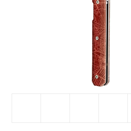
37G BICYCLE JUNIPER WOOD
1 750 Kč