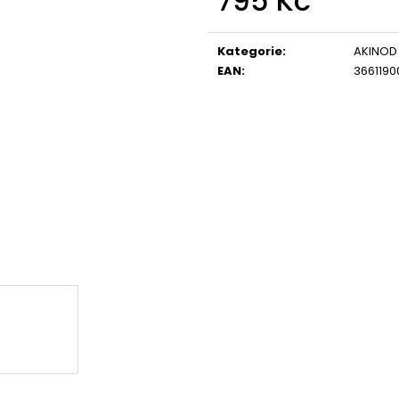
795 Kč
CORALWOOD
WOOD
Měrná
1 295 Kč
1 295 Kč
cena:
Kategorie
:
AKINOD
EAN
:
3661190