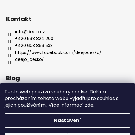
ý
p
Kontakt
i
s
u
info
@
deejo.cz
+420 568 824 200
+420 603 866 533
https://www.facebook.com/deejocesko/
deejo_cesko/
Blog
Anatomie nožů Deejo
Tento web používá soubory cookie. Dalším
procházením tohoto webu vyjadřujete souhlas s
Dárky pro ženy
jejich používáním.. Více informací
zde
.
Servis nožů DEEJO
Nastavení
Vytvořil Shoptet
Copyright 2026
DEEJO.CZ
. Všechna práva vyhrazena.