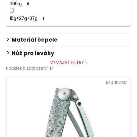
390 g
6
15g+27g+37g
1
Materiál čepele
Nůž pro leváky
VYMAZAT FILTRY
Položek k zobrazení:
11
V
Kód:
1DM001
ý
p
i
s
p
r
o