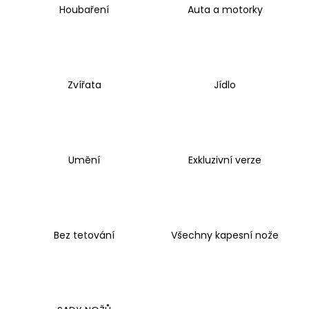
Houbaření
Auta a motorky
a
j
í
t
Zvířata
Jídlo
?
Umění
Exkluzivní verze
HLEDAT
D
o
Bez tetování
Všechny kapesní nože
p
o
r
u