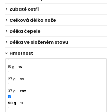
Zubaté ostří
Celková délka nože
Délka čepele
Délka ve složeném stavu
Hmotnost
15 g
15
27 g
33
37 g
292
50 g
11