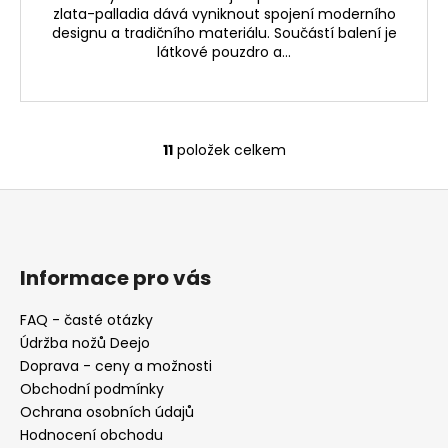
zlata-palladia dává vyniknout spojení moderního
designu a tradičního materiálu. Součástí balení je
látkové pouzdro a...
11
položek celkem
O
v
Z
l
á
á
d
p
a
a
Informace pro vás
c
t
í
FAQ - časté otázky
í
p
Údržba nožů Deejo
r
Doprava - ceny a možnosti
v
Obchodní podmínky
k
Ochrana osobních údajů
y
Hodnocení obchodu
v