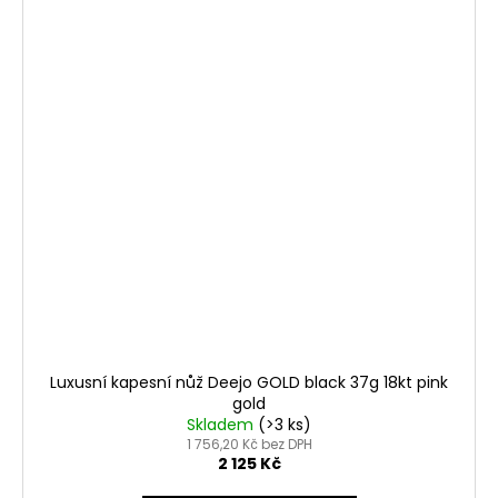
Luxusní kapesní nůž Deejo GOLD black 37g 18kt pink
gold
Skladem
(>3 ks)
1 756,20 Kč bez DPH
2 125 Kč