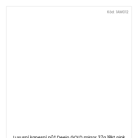
Kód:
1AM012
Luxusní kapesní nůž Deejo GOLD mirror 37g 18kt pink