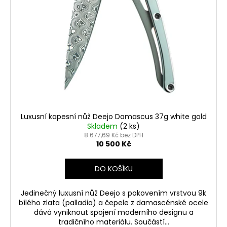
d
u
k
t
ů
Luxusní kapesní nůž Deejo Damascus 37g white gold
Skladem
(2 ks)
8 677,69 Kč bez DPH
10 500 Kč
DO KOŠÍKU
Jedinečný luxusní nůž Deejo s pokovením vrstvou 9k
bílého zlata (palladia) a čepele z damascénské ocele
dává vyniknout spojení moderního designu a
tradičního materiálu. Součástí...