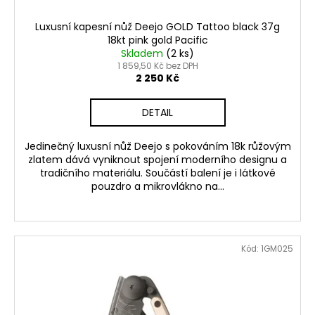
Luxusní kapesní nůž Deejo GOLD Tattoo black 37g
18kt pink gold Pacific
Skladem
(2 ks)
1 859,50 Kč bez DPH
2 250 Kč
DETAIL
Jedinečný luxusní nůž Deejo s pokováním 18k růžovým
zlatem dává vyniknout spojení moderního designu a
tradičního materiálu. Součástí balení je i látkové
pouzdro a mikrovlákno na...
Kód:
1GM025