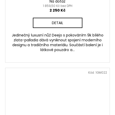
Na dotaz
1 859,50 Kč bez DPH
2 250 Kč
DETAIL
Jedinečný luxusní nůž Deejo s pokováním 9k bílého
zlata-palladia dává vyniknout spojení moderního
designu a tradičního materiálu. Součástí balení je i
látkové pouzdro a...
Kód:
1GM022