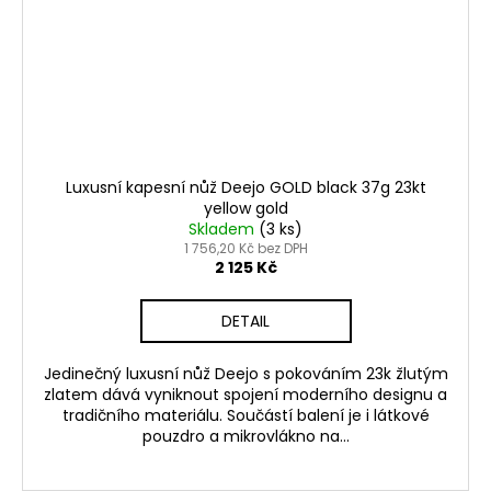
Luxusní kapesní nůž Deejo GOLD black 37g 23kt
yellow gold
Skladem
(3 ks)
1 756,20 Kč bez DPH
2 125 Kč
DETAIL
Jedinečný luxusní nůž Deejo s pokováním 23k žlutým
zlatem dává vyniknout spojení moderního designu a
tradičního materiálu. Součástí balení je i látkové
pouzdro a mikrovlákno na...