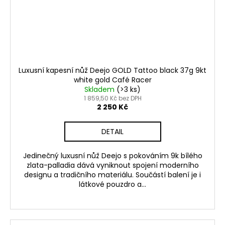
Luxusní kapesní nůž Deejo GOLD Tattoo black 37g 9kt
white gold Café Racer
Skladem
(>3 ks)
1 859,50 Kč bez DPH
2 250 Kč
DETAIL
Jedinečný luxusní nůž Deejo s pokováním 9k bílého
zlata-palladia dává vyniknout spojení moderního
designu a tradičního materiálu. Součástí balení je i
látkové pouzdro a...