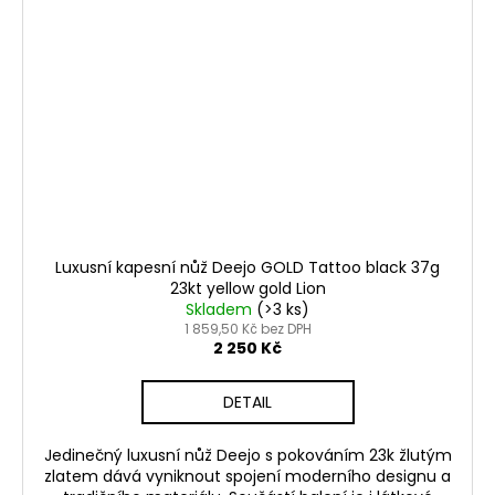
Luxusní kapesní nůž Deejo GOLD Tattoo black 37g
23kt yellow gold Lion
Skladem
(>3 ks)
1 859,50 Kč bez DPH
2 250 Kč
DETAIL
Jedinečný luxusní nůž Deejo s pokováním 23k žlutým
zlatem dává vyniknout spojení moderního designu a