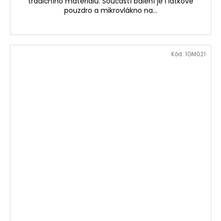
tradičního materiálu. Součástí balení je i látkové
pouzdro a mikrovlákno na...
Kód:
1GM021