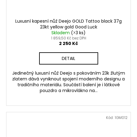
Luxusní kapesní nůž Deejo GOLD Tattoo black 37g
23kt yellow gold Good Luck
Skladem
(>3 ks)
1 859,50 Kč bez DPH
2 250 Kč
DETAIL
Jedinečný luxusní nůž Deejo s pokováním 23k žlutým
zlatem dává vyniknout spojení moderního designu a
tradičního materiálu. Součástí balení je i látkové
pouzdro a mikrovlákno na...
Kód:
1GM012