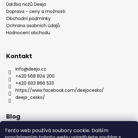
í
p
Údržba nožů Deejo
r
Doprava - ceny a možnosti
v
Obchodní podmínky
k
Ochrana osobních údajů
y
Hodnocení obchodu
v
ý
p
Kontakt
i
s
u
info
@
deejo.cz
+420 568 824 200
+420 603 866 533
https://www.facebook.com/deejocesko/
deejo_cesko/
Blog
Anatomie nožů Deejo
Tento web používá soubory cookie. Dalším
procházením tohoto webu vyjadřujete souhlas s
Dárky pro ženy