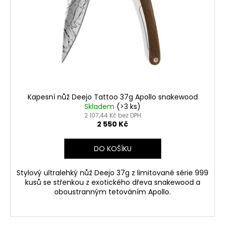
Kapesní nůž Deejo Tattoo 37g Apollo snakewood
Skladem
(>3 ks)
2 107,44 Kč bez DPH
2 550 Kč
DO KOŠÍKU
Stylový ultralehký nůž Deejo 37g z limitované série 999
kusů se střenkou z exotického dřeva snakewood a
oboustranným tetováním Apollo.