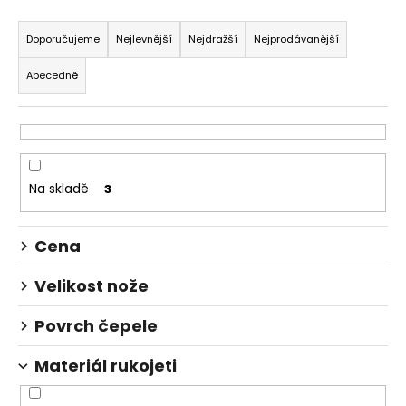
č
Ř
u
a
j
Doporučujeme
Nejlevnější
Nejdražší
Nejprodávanější
e
z
Abecedně
m
e
e
n
í
p
KAPESNÍ
NŮŽ
r
DEEJO
Na skladě
3
TATTOO
o
37G
d
BICYCLE
Cena
EBONY
u
WOOD
k
Velikost nože
1
t
750
Kč
ů
Povrch čepele
Materiál rukojeti