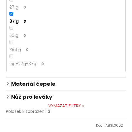
27 g
0
37 g
3
50 g
0
390 g
0
15g+27g+37g
0
Materiál čepele
Nůž pro leváky
VYMAZAT FILTRY
Položek k zobrazení:
3
V
Kód:
1ABSL0002
ý