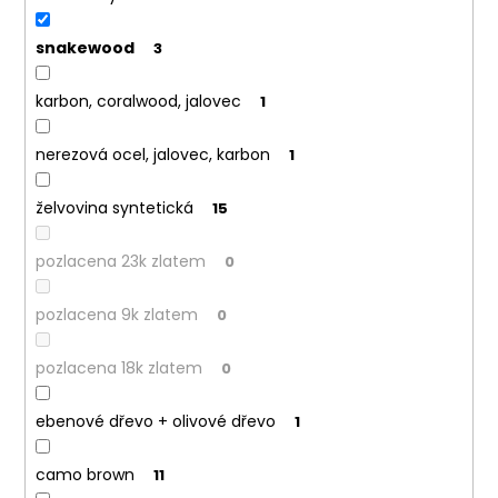
snakewood
3
karbon, coralwood, jalovec
1
nerezová ocel, jalovec, karbon
1
želvovina syntetická
15
pozlacena 23k zlatem
0
pozlacena 9k zlatem
0
pozlacena 18k zlatem
0
ebenové dřevo + olivové dřevo
1
camo brown
11