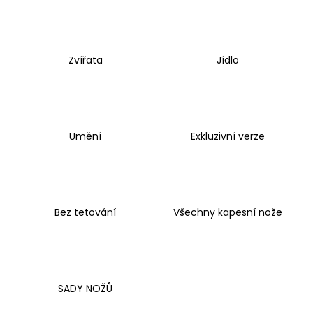
a
j
í
Zvířata
Jídlo
t
?
Umění
Exkluzivní verze
HLEDAT
Bez tetování
Všechny kapesní nože
D
o
p
o
r
SADY NOŽŮ
u