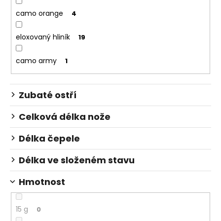
camo orange
4
eloxovaný hliník
19
camo army
1
Zubaté ostří
Celková délka nože
Délka čepele
Délka ve složeném stavu
Hmotnost
15 g
0