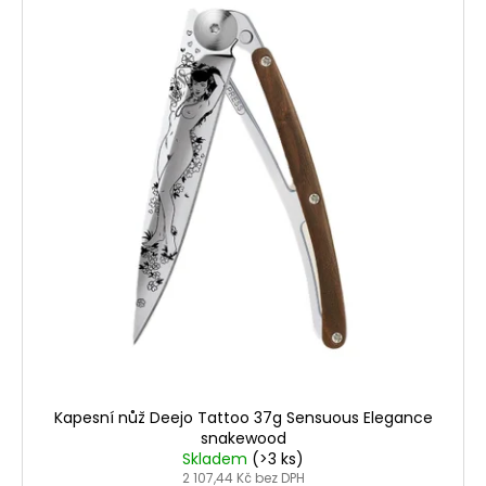
p
i
s
p
r
o
d
u
k
t
ů
Kapesní nůž Deejo Tattoo 37g Sensuous Elegance
snakewood
Skladem
(>3 ks)
2 107,44 Kč bez DPH