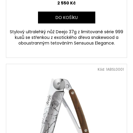
2 550 Kč
DO KOŠÍKU
Stylový ultralehký nůž Deejo 37g z limitované série 999
kusů se střenkou z exotického dřeva snakewood a
oboustranným tetováním Sensuous Elegance.
Kód:
1ABSL0001