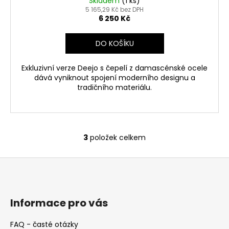
Skladem
(1 ks)
5 165,29 Kč bez DPH
6 250 Kč
DO KOŠÍKU
Exkluzivní verze Deejo s čepelí z damascénské ocele
dává vyniknout spojení moderního designu a
tradičního materiálu.
3
položek celkem
O
v
Z
l
á
á
d
p
a
a
Informace pro vás
c
t
í
FAQ - časté otázky