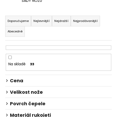
č
SADY NOŽŮ
u
j
Ř
e
a
Doporučujeme
Nejlevnější
Nejdražší
Nejprodávanější
m
z
e
Abecedně
e
n
KAPESNÍ
í
NŮŽ
DEEJO
p
TATTOO
r
BLACK
Na skladě
33
37G
o
BICYCLE
d
JUNIPER
WOOD
Cena
u
1
k
750
Velikost nože
t
Kč
ů
Povrch čepele
Materiál rukojeti