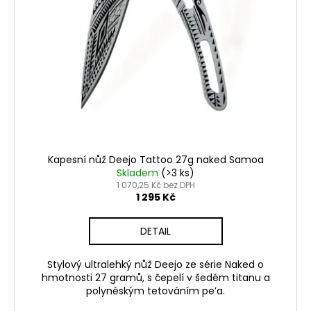
d
u
k
t
ů
Kapesní nůž Deejo Tattoo 27g naked Samoa
Skladem
(>3 ks)
1 070,25 Kč bez DPH
1 295 Kč
DETAIL
Stylový ultralehký nůž Deejo ze série Naked o
hmotnosti 27 gramů, s čepelí v šedém titanu a
polynéským tetováním pe’a.