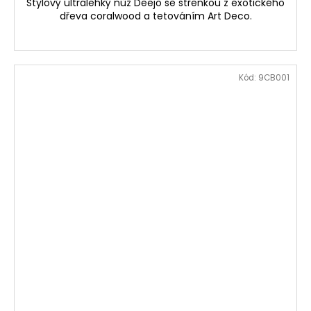
Stylový ultralehký nůž Deejo se střenkou z exotického
dřeva coralwood a tetováním Art Deco.
Kód:
9CB001