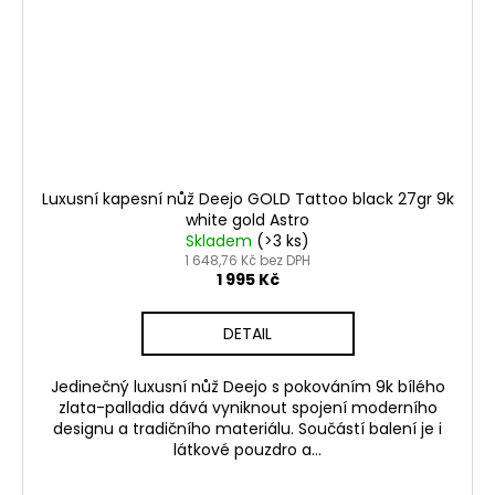
Luxusní kapesní nůž Deejo GOLD Tattoo black 27gr 9k
white gold Astro
Skladem
(>3 ks)
1 648,76 Kč bez DPH
1 995 Kč
DETAIL
Jedinečný luxusní nůž Deejo s pokováním 9k bílého
zlata-palladia dává vyniknout spojení moderního
designu a tradičního materiálu. Součástí balení je i
látkové pouzdro a...