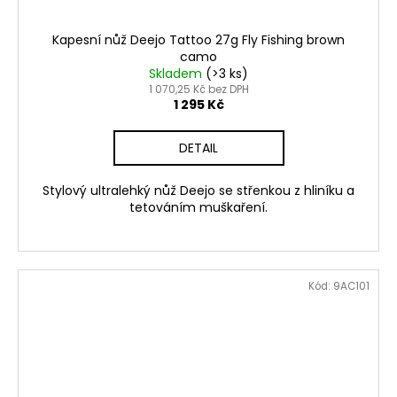
Kapesní nůž Deejo Tattoo 27g Fly Fishing brown
camo
Skladem
(>3 ks)
1 070,25 Kč bez DPH
1 295 Kč
DETAIL
Stylový ultralehký nůž Deejo se střenkou z hliníku a
tetováním muškaření.
Kód:
9AC101