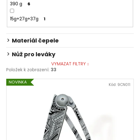
390 g
6
15g+27g+37g
1
Materiál čepele
Nůž pro leváky
VYMAZAT FILTRY
Položek k zobrazení:
33
V
NOVINKA
Kód:
9CN011
ý
p
i
s
p
r
o