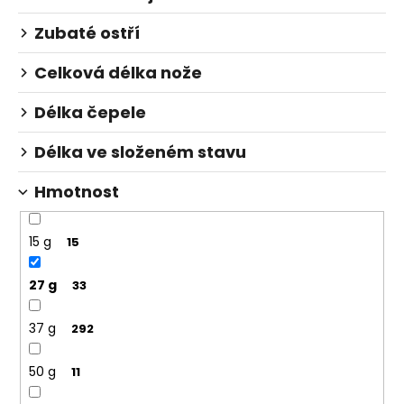
Zubaté ostří
Celková délka nože
Délka čepele
Délka ve složeném stavu
Hmotnost
15 g
15
27 g
33
37 g
292
50 g
11