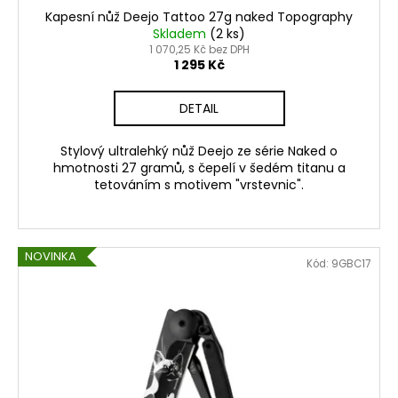
Kapesní nůž Deejo Tattoo 27g naked Topography
Skladem
(2 ks)
1 070,25 Kč bez DPH
1 295 Kč
DETAIL
Stylový ultralehký nůž Deejo ze série Naked o
hmotnosti 27 gramů, s čepelí v šedém titanu a
tetováním s motivem "vrstevnic".
NOVINKA
Kód:
9GBC17