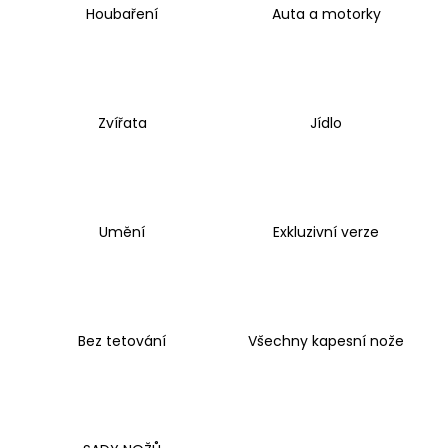
Houbaření
Auta a motorky
a
j
í
t
Zvířata
Jídlo
?
Umění
Exkluzivní verze
HLEDAT
D
o
Bez tetování
Všechny kapesní nože
p
o
r
u