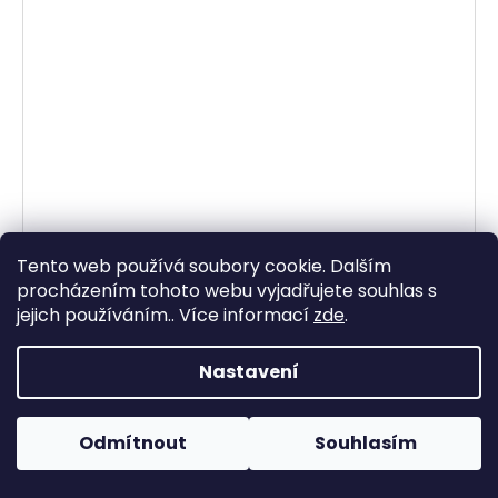
Tento web používá soubory cookie. Dalším
procházením tohoto webu vyjadřujete souhlas s
jejich používáním.. Více informací
zde
.
Nastavení
Kapesní nůž Deejo black Tattoo 27g Trout olive wood
Skladem
(3 ks)
1 070,25 Kč bez DPH
1 295 Kč
Odmítnout
Souhlasím
DETAIL