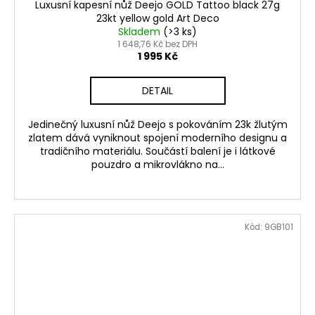
Luxusní kapesní nůž Deejo GOLD Tattoo black 27g
23kt yellow gold Art Deco
Skladem
(>3 ks)
1 648,76 Kč bez DPH
1 995 Kč
DETAIL
Jedinečný luxusní nůž Deejo s pokováním 23k žlutým
zlatem dává vyniknout spojení moderního designu a
tradičního materiálu. Součástí balení je i látkové
pouzdro a mikrovlákno na...
Kód:
9GB101