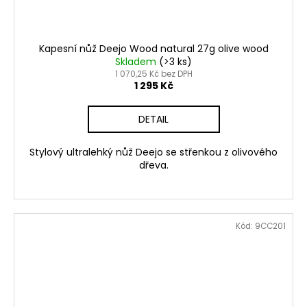
Kapesní nůž Deejo Wood natural 27g olive wood
Skladem
(>3 ks)
1 070,25 Kč bez DPH
1 295 Kč
DETAIL
Stylový ultralehký nůž Deejo se střenkou z olivového
dřeva.
Kód:
9CC201