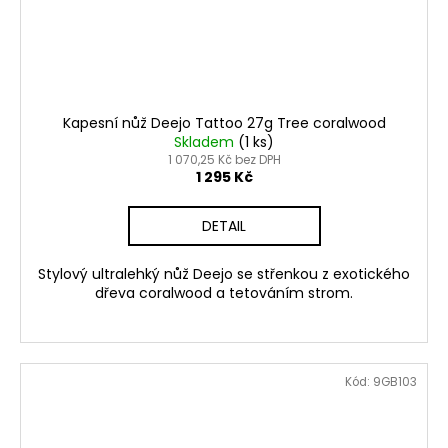
Kapesní nůž Deejo Tattoo 27g Tree coralwood
Skladem
(1 ks)
1 070,25 Kč bez DPH
1 295 Kč
DETAIL
Stylový ultralehký nůž Deejo se střenkou z exotického
dřeva coralwood a tetováním strom.
Kód:
9GB103