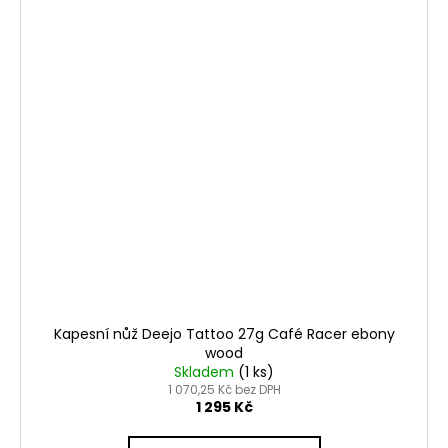
Kapesní nůž Deejo Tattoo 27g Café Racer ebony
wood
Skladem
(1 ks)
1 070,25 Kč bez DPH
1 295 Kč