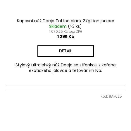
Kapesní nůž Deejo Tattoo black 27g Lion juniper
Skladem
(>3 ks)
1 070,25 Kč bez DPH
1 295 Kč
DETAIL
Stylový ultralehký nůž Deejo se střenkou z kořene
exotického jalovce a tetováním lva.
Kód:
9AP025