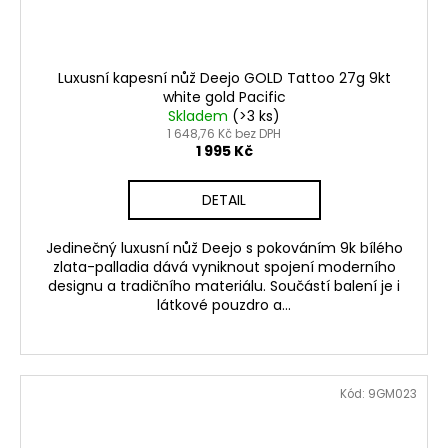
Luxusní kapesní nůž Deejo GOLD Tattoo 27g 9kt
white gold Pacific
Skladem
(>3 ks)
1 648,76 Kč bez DPH
1 995 Kč
DETAIL
Jedinečný luxusní nůž Deejo s pokováním 9k bílého
zlata-palladia dává vyniknout spojení moderního
designu a tradičního materiálu. Součástí balení je i
látkové pouzdro a...
Kód:
9GM023