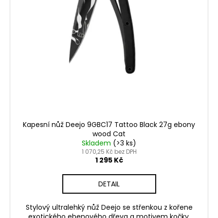
Kapesní nůž Deejo 9GBC17 Tattoo Black 27g ebony
wood Cat
Skladem
(>3 ks)
1 070,25 Kč bez DPH
1 295 Kč
DETAIL
Stylový ultralehký nůž Deejo se střenkou z kořene
exotického ebenového dřeva a motivem kočky.