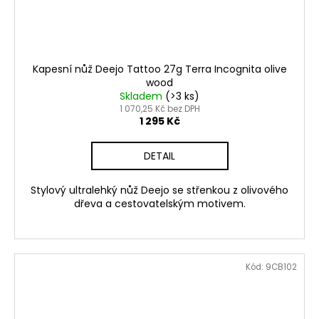
Kapesní nůž Deejo Tattoo 27g Terra Incognita olive
wood
Skladem
(>3 ks)
1 070,25 Kč bez DPH
1 295 Kč
DETAIL
Stylový ultralehký nůž Deejo se střenkou z olivového
dřeva a cestovatelským motivem.
Kód:
9CB102