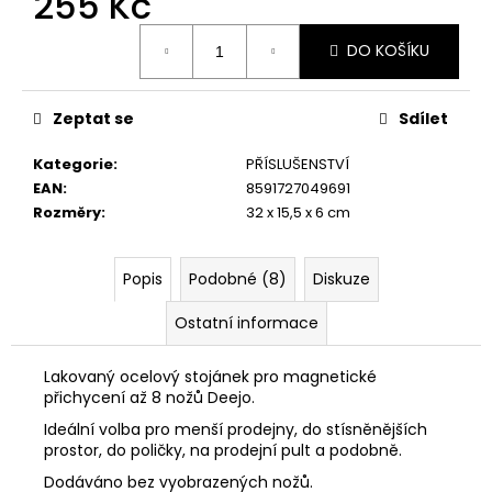
255 Kč
č
u
Měrná
j
DO KOŠÍKU
cena:
e
m
Zeptat se
Sdílet
e
Kategorie
:
PŘÍSLUŠENSTVÍ
KAPESNÍ
EAN
:
8591727049691
NŮŽ
Rozměry
:
32 x 15,5 x 6 cm
DEEJO
TATTOO
BIKER
Popis
Podobné (8)
Diskuze
15G
LATINO
SKULL
Ostatní informace
NAKED
659
Lakovaný ocelový stojánek pro magnetické
Kč
přichycení až 8 nožů Deejo.
Ideální volba pro menší prodejny, do stísněnějších
prostor, do poličky, na prodejní pult a podobně.
Dodáváno bez vyobrazených nožů.