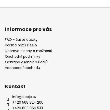
Z
á
p
a
Informace pro vás
t
FAQ - časté otázky
í
Údržba nožů Deejo
Doprava - ceny a možnosti
Obchodní podmínky
Ochrana osobních údajů
Hodnocení obchodu
Kontakt
info
@
deejo.cz
+420 568 824 200
+420 603 866 533