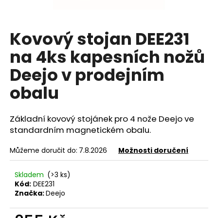
a
j
Kovový stojan DEE231
í
t
na 4ks kapesních nožů
?
Deejo v prodejním
obalu
HLEDAT
Základní kovový stojánek pro 4 nože Deejo ve
standardním magnetickém obalu.
Můžeme doručit do:
7.8.2026
Možnosti doručení
D
o
Skladem
(>3 ks)
p
Kód:
DEE231
o
Značka:
Deejo
r
u