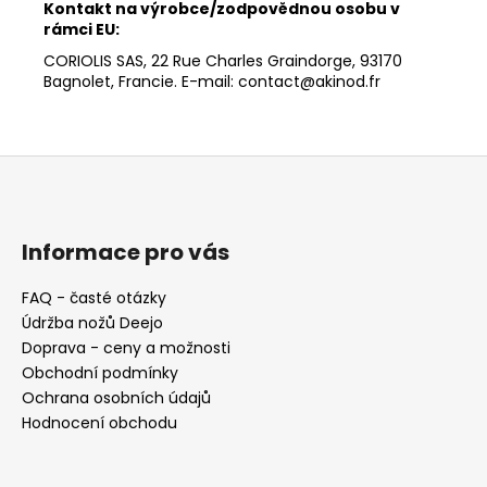
Kontakt na výrobce/zodpovědnou osobu v
rámci EU:
CORIOLIS SAS, 22 Rue Charles Graindorge, 93170
Bagnolet, Francie. E-mail: contact@akinod.fr
Z
á
p
a
Informace pro vás
t
FAQ - časté otázky
í
Údržba nožů Deejo
Doprava - ceny a možnosti
Obchodní podmínky
Ochrana osobních údajů
Hodnocení obchodu