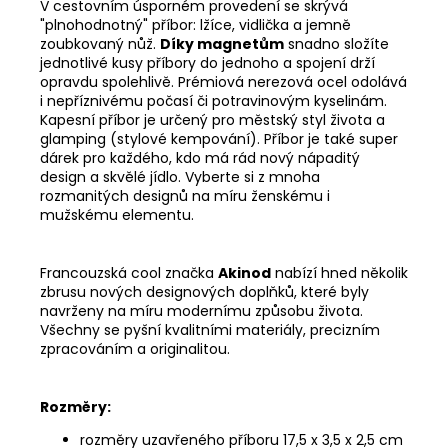
V cestovním úsporném provedení se skrývá
"plnohodnotný" příbor: lžíce, vidlička a jemně
zoubkovaný nůž.
Díky magnetům
snadno složíte
jednotlivé kusy příbory do jednoho a spojení drží
opravdu spolehlivě. Prémiová nerezová ocel odolává
i nepříznivému počasí či potravinovým kyselinám.
Kapesní příbor je určený pro městský styl života a
glamping (stylové kempování). Příbor je také super
dárek pro každého, kdo má rád nový nápaditý
design a skvělé jídlo. Vyberte si z mnoha
rozmanitých designů na míru ženskému i
mužskému elementu.
Francouzská cool značka
Akinod
nabízí hned několik
zbrusu nových designových doplňků, které byly
navrženy na míru modernímu způsobu života.
Všechny se pyšní kvalitními materiály, precizním
zpracováním a originalitou.
Rozměry:
rozměry uzavřeného příboru 17,5 x 3,5 x 2,5 cm