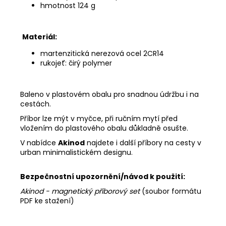
hmotnost 124 g
Materiál:
martenzitická nerezová ocel 2CR14
rukojeť: čirý polymer
Baleno v plastovém obalu pro snadnou údržbu i na
cestách.
Příbor lze mýt v myčce, při ručním mytí před
vložením do plastového obalu důkladně osušte.
V nabídce
Akinod
najdete i další příbory na cesty v
urban minimalistickém designu.
Bezpečnostní upozornění/návod k použití:
Akinod - magnetický příborový set
(soubor formátu
PDF ke stažení)