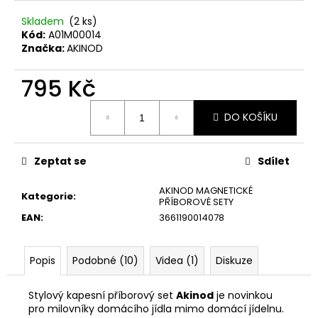
č
u
Skladem
(2 ks)
j
Kód:
A01M00014
e
Značka:
AKINOD
m
e
795 Kč
Měrná
DO KOŠÍKU
cena:
KAPESNÍ
NŮŽ
DEEJO
BLACK
Zeptat se
Sdílet
27G
OLIVE
AKINOD MAGNETICKÉ
WOOD
Kategorie
:
PŘÍBOROVÉ SETY
1
EAN
:
3661190014078
295
Kč
Popis
Podobné (10)
Videa (1)
Diskuze
Stylový kapesní příborový set
Akinod
je novinkou
pro milovníky domácího jídla mimo domácí jídelnu.