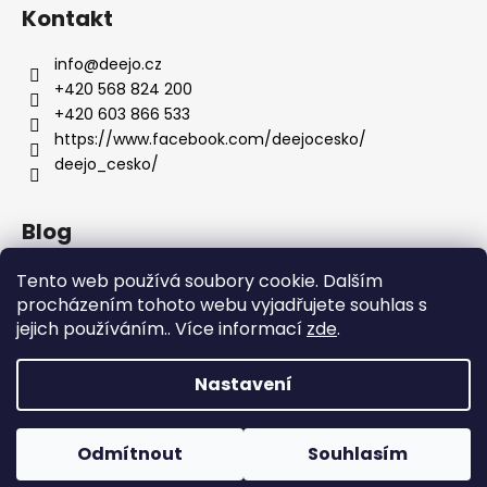
Kontakt
info
@
deejo.cz
+420 568 824 200
+420 603 866 533
https://www.facebook.com/deejocesko/
deejo_cesko/
Blog
Anatomie nožů Deejo
Tento web používá soubory cookie. Dalším
procházením tohoto webu vyjadřujete souhlas s
Dárky pro ženy
jejich používáním.. Více informací
zde
.
Servis nožů DEEJO
Nastavení
Vytvořil Shoptet
Copyright 2026
DEEJO.CZ
. Všechna práva vyhrazena.
Odmítnout
Souhlasím
Upravit nastavení cookies