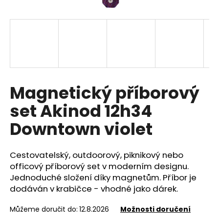
a
j
í
t
?
Magnetický příborový
set Akinod 12h34
HLEDAT
Downtown violet
Cestovatelský, outdoorový, piknikový nebo
D
o
officový příborový set v moderním designu.
p
Jednoduché složení díky magnetům. Příbor je
o
dodáván v krabičce - vhodné jako dárek.
r
u
Můžeme doručit do:
12.8.2026
Možnosti doručení