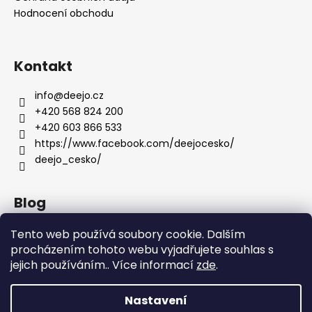
Hodnocení obchodu
Kontakt
info
@
deejo.cz
+420 568 824 200
+420 603 866 533
https://www.facebook.com/deejocesko/
deejo_cesko/
Blog
Anatomie nožů Deejo
Tento web používá soubory cookie. Dalším
procházením tohoto webu vyjadřujete souhlas s
Dárky pro ženy
jejich používáním.. Více informací
zde
.
Servis nožů DEEJO
Nastavení
Vytvořil Shoptet