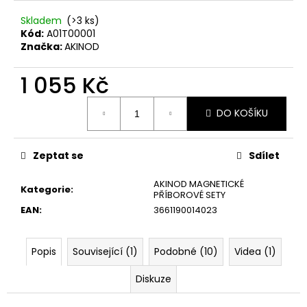
č
u
Skladem
(>3 ks)
j
Kód:
A01T00001
e
Značka:
AKINOD
m
e
1 055 Kč
Měrná
DO KOŠÍKU
cena:
KAPESNÍ
NŮŽ
DEEJO
TATTOO
Zeptat se
Sdílet
BIKER
15G
AKINOD MAGNETICKÉ
LATINO
Kategorie
:
PŘÍBOROVÉ SETY
SKULL
NAKED
EAN
:
3661190014023
659
Kč
Popis
Související (1)
Podobné (10)
Videa (1)
Diskuze