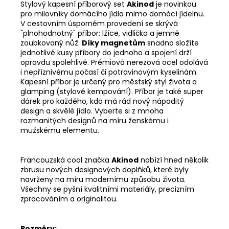
Stylový kapesní příborový set
Akinod
je novinkou
pro milovníky domácího jídla mimo domácí jídelnu.
V cestovním úsporném provedení se skrývá
"plnohodnotný" příbor: lžíce, vidlička a jemně
zoubkovaný nůž.
Díky magnetům
snadno složíte
jednotlivé kusy příbory do jednoho a spojení drží
opravdu spolehlivě. Prémiová nerezová ocel odolává
i nepříznivému počasí či potravinovým kyselinám.
Kapesní příbor je určený pro městský styl života a
glamping (stylové kempování). Příbor je také super
dárek pro každého, kdo má rád nový nápaditý
design a skvělé jídlo. Vyberte si z mnoha
rozmanitých designů na míru ženskému i
mužskému elementu.
Francouzská cool značka
Akinod
nabízí hned několik
zbrusu nových designových doplňků, které byly
navrženy na míru modernímu způsobu života.
Všechny se pyšní kvalitními materiály, precizním
zpracováním a originalitou.
Rozměry: