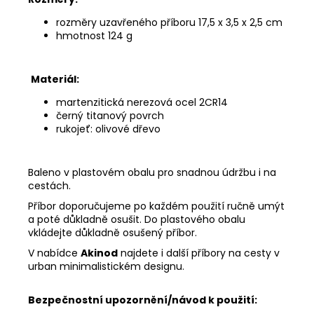
rozměry uzavřeného příboru 17,5 x 3,5 x 2,5 cm
hmotnost 124 g
Materiál:
martenzitická nerezová ocel 2CR14
černý titanový povrch
rukojeť: olivové dřevo
Baleno v plastovém obalu pro snadnou údržbu i na
cestách.
Příbor doporučujeme po každém použití ručně umýt
a poté důkladně osušit. Do plastového obalu
vkládejte důkladně osušený příbor.
V nabídce
Akinod
najdete i další příbory na cesty v
urban minimalistickém designu.
Bezpečnostní upozornění/návod k použití: