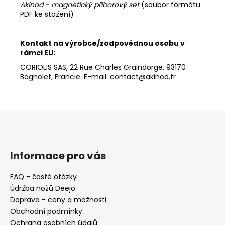
Akinod - magnetický příborový set
(soubor formátu
PDF ke stažení)
Kontakt na výrobce/zodpovědnou osobu v
rámci EU:
CORIOLIS SAS, 22 Rue Charles Graindorge, 93170
Bagnolet, Francie. E-mail: contact@akinod.fr
Z
á
p
a
Informace pro vás
t
FAQ - časté otázky
í
Údržba nožů Deejo
Doprava - ceny a možnosti
Obchodní podmínky
Ochrana osobních údajů