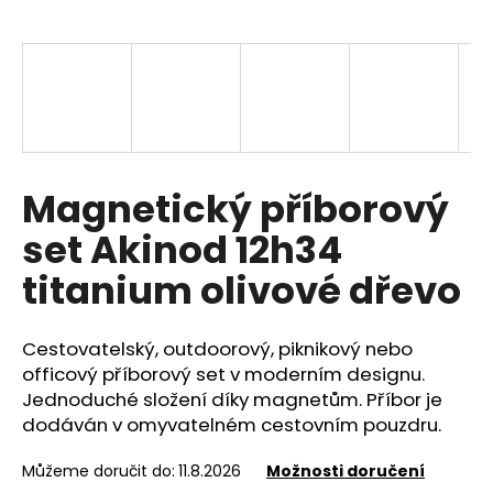
a
j
í
t
?
Magnetický příborový
set Akinod 12h34
HLEDAT
titanium olivové dřevo
Cestovatelský, outdoorový, piknikový nebo
D
o
officový příborový set v moderním designu.
p
Jednoduché složení díky magnetům. Příbor je
o
dodáván v omyvatelném cestovním pouzdru.
r
u
Můžeme doručit do:
11.8.2026
Možnosti doručení