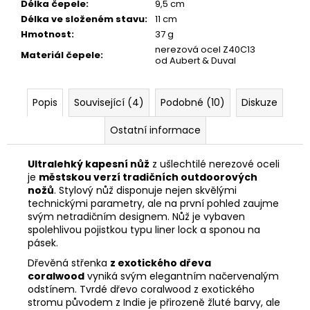
Délka čepele
:
9,5 cm
Délka ve složeném stavu
:
11 cm
Hmotnost
:
37 g
nerezová ocel Z40C13
Materiál čepele
:
od Aubert & Duval
Popis
Související (4)
Podobné (10)
Diskuze
Ostatní informace
Ultralehký kapesní nůž
z ušlechtilé nerezové oceli
je
městskou verzí tradičních outdoorových
nožů
. Stylový nůž disponuje nejen skvělými
technickými parametry, ale na první pohled zaujme
svým netradičním designem. Nůž je vybaven
spolehlivou pojistkou typu liner lock a sponou na
pásek.
Dřevěná střenka
z exotického dřeva
coralwood
vyniká svým elegantním načervenalým
odstínem. Tvrdé dřevo coralwood z exotického
stromu původem z Indie je přirozeně žluté barvy, ale