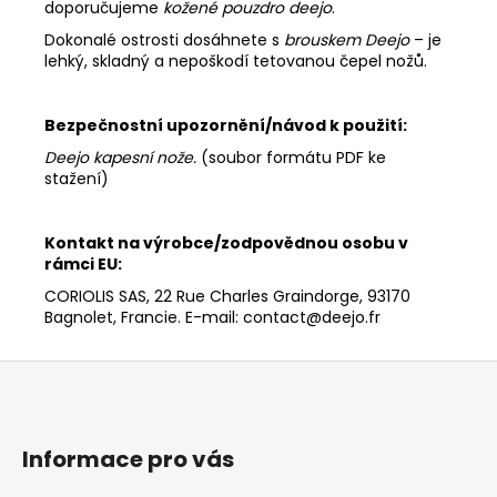
doporučujeme
kožené pouzdro deejo
.
Dokonalé ostrosti dosáhnete s
brouskem Deejo
– je
lehký, skladný a nepoškodí tetovanou čepel nožů.
Bezpečnostní upozornění/návod k použití:
Deejo kapesní nože
.
(soubor formátu PDF ke
stažení)
Kontakt na výrobce/zodpovědnou osobu v
rámci EU:
CORIOLIS SAS, 22 Rue Charles Graindorge, 93170
Bagnolet, Francie. E-mail: contact@deejo.fr
Z
á
p
a
Informace pro vás
t