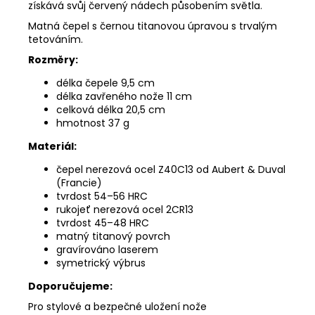
získává svůj červený nádech působením světla.
Matná čepel s černou titanovou úpravou s trvalým
tetováním.
Rozměry:
délka čepele 9,5 cm
délka zavřeného nože 11 cm
celková délka 20,5 cm
hmotnost 37 g
Materiál:
čepel
nerezová ocel Z40C13 od Aubert & Duval
(Francie)
tvrdost 54–56 HRC
rukojeť nerezová ocel 2CR13
tvrdost 45–48 HRC
matný titanový povrch
gravírováno laserem
symetrický výbrus
Doporučujeme:
Pro stylové a bezpečné uložení nože