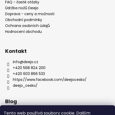
FAQ - časté otázky
í
Údržba nožů Deejo
Doprava - ceny a možnosti
Obchodní podmínky
Ochrana osobních údajů
Hodnocení obchodu
Kontakt
info
@
deejo.cz
+420 568 824 200
+420 603 866 533
https://www.facebook.com/deejocesko/
deejo_cesko/
Blog
Anatomie nožů Deejo
Tento web používá soubory cookie. Dalším