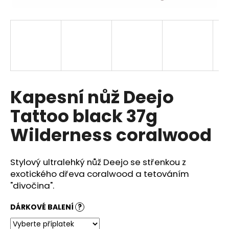
a
j
í
t
?
Kapesní nůž Deejo
Tattoo black 37g
HLEDAT
Wilderness coralwood
Stylový ultralehký nůž Deejo se střenkou z
D
o
exotického dřeva coralwood a tetováním
p
"divočina".
o
r
DÁRKOVÉ BALENÍ
?
u