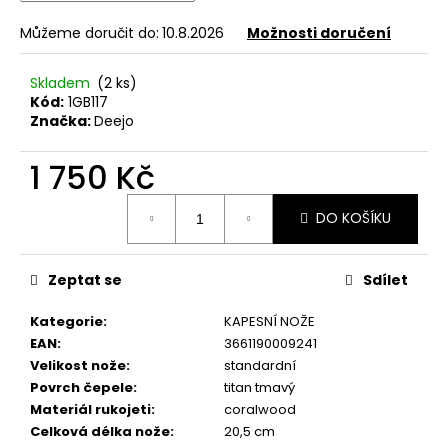
č
u
Můžeme doručit do:
10.8.2026
Možnosti doručení
j
e
Skladem
(2 ks)
m
Kód:
1GB117
e
Značka:
Deejo
1 750 Kč
KAPESNÍ
NŮŽ
Měrná
DEEJO
DO KOŠÍKU
cena:
TATTOO
BLACK
37G
BICYCLE
Zeptat se
Sdílet
JUNIPER
WOOD
Kategorie
:
KAPESNÍ NOŽE
1
EAN
:
3661190009241
750
Velikost nože
:
standardní
Kč
Povrch čepele
:
titan tmavý
Materiál rukojeti
:
coralwood
Celková délka nože
:
20,5 cm