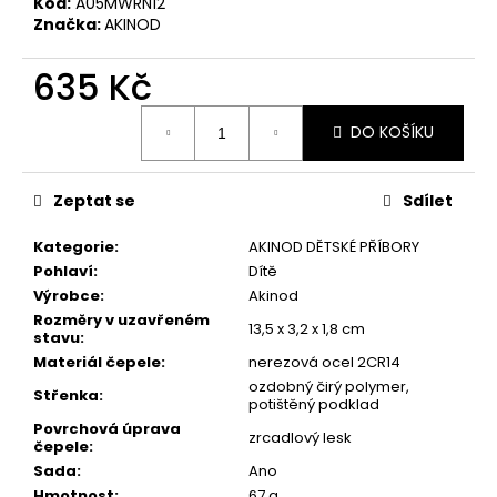
č
Kód:
A05MWRN12
u
Značka:
AKINOD
j
e
635 Kč
m
Měrná
e
DO KOŠÍKU
cena:
KAPESNÍ
Zeptat se
Sdílet
NŮŽ
DEEJO
TATTOO
Kategorie
:
AKINOD DĚTSKÉ PŘÍBORY
BLACK
Pohlaví
:
Dítě
37G
Výrobce
:
Akinod
BICYCLE
Rozměry v uzavřeném
JUNIPER
13,5 x 3,2 x 1,8 cm
stavu
:
WOOD
Materiál čepele
:
nerezová ocel 2CR14
1
ozdobný čirý polymer,
750
Střenka
:
potištěný podklad
Kč
Povrchová úprava
zrcadlový lesk
čepele
:
Sada
:
Ano
Hmotnost
:
67 g