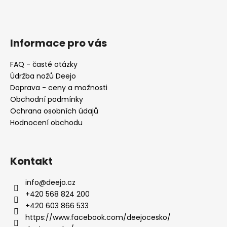
Z
á
p
a
Informace pro vás
t
FAQ - časté otázky
í
Údržba nožů Deejo
Doprava - ceny a možnosti
Obchodní podmínky
Ochrana osobních údajů
Hodnocení obchodu
Kontakt
info
@
deejo.cz
+420 568 824 200
+420 603 866 533
https://www.facebook.com/deejocesko/