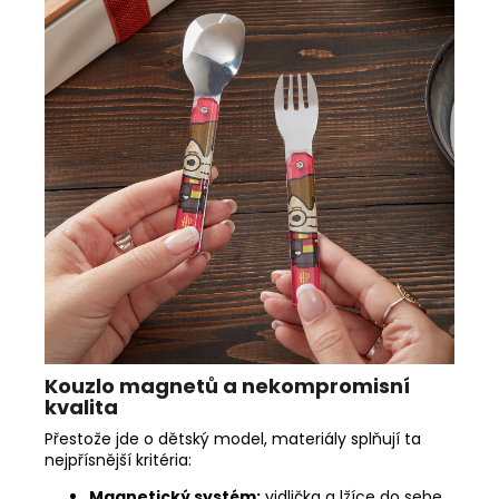
Kouzlo magnetů a nekompromisní
kvalita
Přestože jde o dětský model, materiály splňují ta
nejpřísnější kritéria:
Magnetický systém:
vidlička a lžíce do sebe