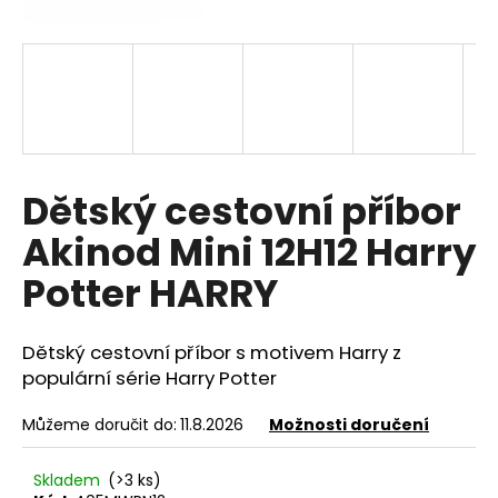
a
j
í
t
?
Dětský cestovní příbor
Akinod Mini 12H12 Harry
HLEDAT
Potter HARRY
Dětský cestovní příbor s motivem Harry z
D
o
populární série Harry Potter
p
o
Můžeme doručit do:
11.8.2026
Možnosti doručení
r
u
Skladem
(>3 ks)