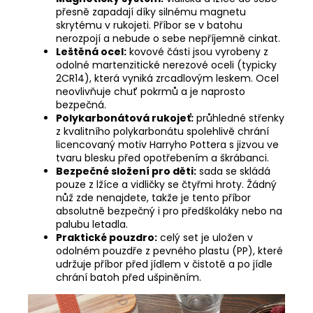
přesně zapadají díky silnému magnetu
skrytému v rukojeti. Příbor se v batohu
nerozpojí a nebude o sebe nepříjemně cinkat.
Leštěná ocel:
kovové části jsou vyrobeny z
odolné martenzitické nerezové oceli (typicky
2CR14), která vyniká zrcadlovým leskem. Ocel
neovlivňuje chuť pokrmů a je naprosto
bezpečná.
Polykarbonátová rukojeť:
průhledné střenky
z kvalitního polykarbonátu spolehlivě chrání
licencovaný motiv Harryho Pottera s jizvou ve
tvaru blesku před opotřebením a škrábanci.
Bezpečné složení pro děti:
sada se skládá
pouze z lžíce a vidličky se čtyřmi hroty. Žádný
nůž zde nenajdete, takže je tento příbor
absolutně bezpečný i pro předškoláky nebo na
palubu letadla.
Praktické pouzdro:
celý set je uložen v
odolném pouzdře z pevného plastu (PP), které
udržuje příbor před jídlem v čistotě a po jídle
chrání batoh před ušpiněním.