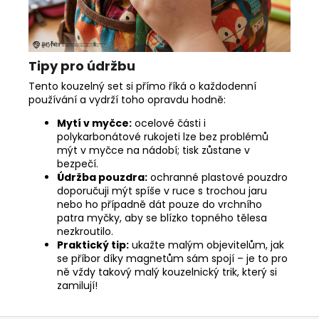
Tipy pro údržbu
Tento kouzelný set si přímo říká o každodenní
používání a vydrží toho opravdu hodně:
Mytí v myčce:
ocelové části i
polykarbonátové rukojeti lze bez problémů
mýt v myčce na nádobí; tisk zůstane v
bezpečí.
Údržba pouzdra:
ochranné plastové pouzdro
doporučuji mýt spíše v ruce s trochou jaru
nebo ho případně dát pouze do vrchního
patra myčky, aby se blízko topného tělesa
nezkroutilo.
Praktický tip:
ukažte malým objevitelům, jak
se příbor díky magnetům sám spojí – je to pro
ně vždy takový malý kouzelnický trik, který si
zamilují!