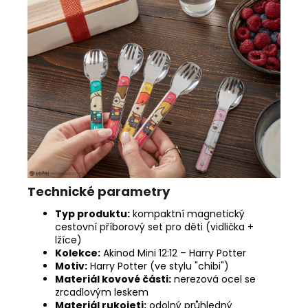
Technické parametry
Typ produktu:
kompaktní magnetický
cestovní příborový set pro děti (vidlička +
lžíce)
Kolekce:
Akinod Mini 12:12 – Harry Potter
Motiv:
Harry Potter (ve stylu "chibi")
Materiál kovové části:
nerezová ocel se
zrcadlovým leskem
Materiál rukojeti:
odolný průhledný