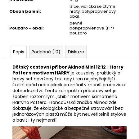
lžíce, vidlička se čtyřmi
Obsah balení
:
hroty, polypropylenový
obal.
pevné
Pouzdro - obal
:
polypropylenové (PP)
pouzdro
Popis
Podobné (10)
Diskuze
Dětský cestovní příbor Akinod Mini 12:12 - Harry
Potter s motivem HARRY
je kouzelný, praktický a
hravý set navržený tak, aby i ten nejobyčejnější
školní oběd nebo piknik proměnil v menší bradavické
dobrodružství. Tento kompaktní příborový set je
zdoben roztomilým „chibi“ motivem samotného
Harryho Pottera. Francouzská značka Akinod zde
dokazuje, že ekologické a bezpečné stravování bez
jednorázových plastů může být neuvěřitelně stylové
a bavit i ty nejmenší.