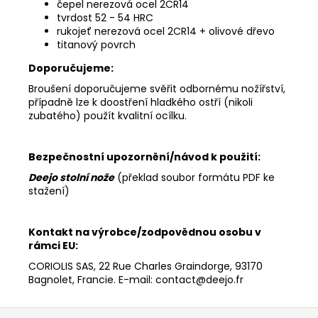
čepel nerezová ocel 2CR14
tvrdost 52 - 54 HRC
rukojeť nerezová ocel 2CR14 + olivové dřevo
titanový povrch
Doporučujeme:
Broušení doporučujeme svěřit odbornému nožířství,
případně lze k doostření hladkého ostří (nikoli
zubatého) použít kvalitní ocílku.
Bezpečnostní upozornění/návod k použití:
Deejo stolní nože
(překlad soubor formátu PDF ke
stažení)
Kontakt na výrobce/zodpovědnou osobu v
rámci EU:
CORIOLIS SAS, 22 Rue Charles Graindorge, 93170
Bagnolet, Francie. E-mail: contact@deejo.fr
Z