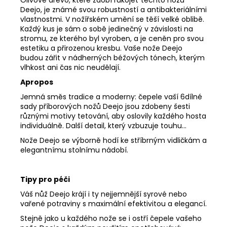
Deejo, je známé svou robustností a antibakteriálními
vlastnostmi. V nožířském umění se těší velké oblibě.
Každý kus je sám o sobě jedinečný v závislosti na
stromu, ze kterého byl vyroben, a je ceněn pro svou
estetiku a přirozenou kresbu. Vaše nože Deejo
budou zářit v nádherných béžových tónech, kterým
vlhkost ani čas nic neudělají.
Apropos
Jemná směs tradice a moderny: čepele vaší 6dílné
sady příborových nožů Deejo jsou zdobeny šesti
různými motivy tetování, aby oslovily každého hosta
individuálně. Další detail, který vzbuzuje touhu...
Nože Deejo se výborně hodí ke stříbrným vidličkám a
elegantnímu stolnímu nádobí.
Tipy pro péči
Váš nůž Deejo krájí i ty nejjemnější syrové nebo
vařené potraviny s maximální efektivitou a elegancí.
Stejně jako u každého nože se i ostří čepele vašeho