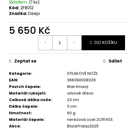
č
Skladem
(1 ks)
u
Kód:
2FB012
j
Značka:
Deejo
e
m
5 650 Kč
e
Měrná
DO KOŠÍKU
cena:
KAPESNÍ
NŮŽ
Zeptat se
Sdílet
DEEJO
TATTOO
BIKER
Kategorie
:
STEAKOVÉ NOŽE
15G
EAN
:
3661190008329
LATINO
SKULL
Povrch čepele
:
titan tmavý
NAKED
Materiál rukojeti
:
olivové dřevo
659
Celková délka nože
:
23 cm
Kč
Délka čepele
:
11 cm
Hmotnost
:
60 g
Materiál čepele
:
nerezová ocel 2CR14SS
Akce
:
BlackFriday2025