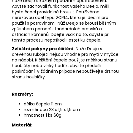
nože Deejo s každým použitím opotřebovává.
Abyste zachovali funkčnost vašeho Deejo, měli
byste čepel pravidelně brousit. Používáme
nerezovou ocel typu 2CR14, která je ideální pro
použití s potravinami. Nůž Deejo se brousí běžným
způsobem pomocí standardních brousků a
ostřících kamenů. Dbejte však na to, abyste při
tomto procesu nepoškodili estetiku čepele.
Zvláštní pokyny pro čištění:
Nože Deejo s
dřevěnou rukojetí nejsou vhodné pro mytí v myčce
na nádobí. K čištění čepele použijte měkkou stranu
houbičky nebo vlhký hadřík, abyste předešli
poškrábání. V žádném případě nepoužívejte drsnou
stranu houbičky.
Rozměry:
délka čepele 11 cm
rozměr
cca 23 x 1,5 x 1,5 cm
hmotnost 1 ks 60g
Materiál: