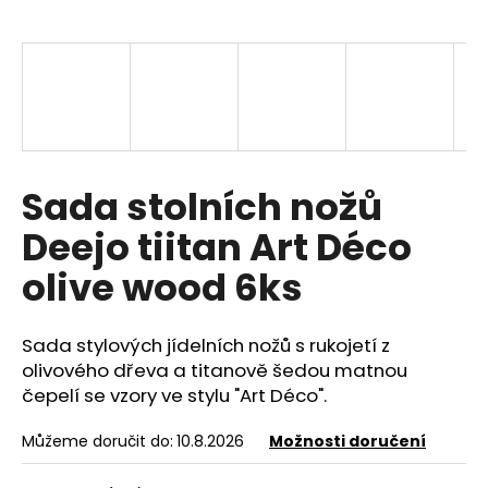
a
j
í
t
?
Sada stolních nožů
Deejo tiitan Art Déco
HLEDAT
olive wood 6ks
Sada stylových jídelních nožů s rukojetí z
D
o
olivového dřeva a titanově šedou matnou
p
čepelí se vzory ve stylu "Art Déco".
o
r
Můžeme doručit do:
10.8.2026
Možnosti doručení
u