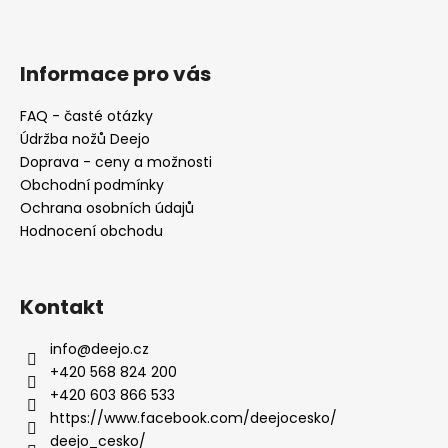
á
p
a
Informace pro vás
t
FAQ - časté otázky
í
Údržba nožů Deejo
Doprava - ceny a možnosti
Obchodní podmínky
Ochrana osobních údajů
Hodnocení obchodu
Kontakt
info
@
deejo.cz
+420 568 824 200
+420 603 866 533
https://www.facebook.com/deejocesko/
deejo_cesko/