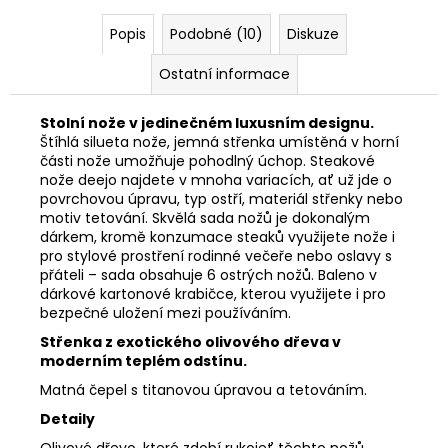
Popis
Podobné (10)
Diskuze
Ostatní informace
Stolní nože v jedinečném luxusním designu.
Štíhlá silueta nože, jemná střenka umístěná v horní
části nože umožňuje pohodlný úchop. Steakové
nože deejo najdete v mnoha variacích, ať už jde o
povrchovou úpravu, typ ostří, materiál střenky nebo
motiv tetování. Skvělá sada nožů je dokonalým
dárkem, kromě konzumace steaků využijete nože i
pro stylové prostření rodinné večeře nebo oslavy s
přáteli – sada obsahuje 6 ostrých nožů. Baleno v
dárkové kartonové krabičce, kterou využijete i pro
bezpečné uložení mezi používáním.
Střenka z exotického olivového dřeva v
moderním teplém odstínu.
Matná čepel s titanovou úpravou a tetováním.
Detaily
Olivové dřevo, které zdobí rukojeť těchto nožů