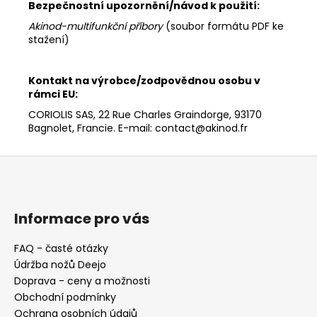
Bezpečnostní upozornění/návod k použití:
Akinod-multifunkční příbory
(soubor formátu PDF ke
stažení)
Kontakt na výrobce/zodpovědnou osobu v
rámci EU:
CORIOLIS SAS, 22 Rue Charles Graindorge, 93170
Bagnolet, Francie. E-mail: contact@akinod.fr
Z
á
p
a
Informace pro vás
t
FAQ - časté otázky
í
Údržba nožů Deejo
Doprava - ceny a možnosti
Obchodní podmínky
Ochrana osobních údajů