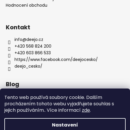
Hodnocení obchodu
Kontakt
info
@
deejo.cz
+420 568 824 200
+420 603 866 533
https://www.facebook.com/deejocesko/
deejo_cesko/
Blog
Anatomie nožů Deejo
Tento web používá soubory cookie. Dalším
procházením tohoto webu vyjadřujete souhlas s
Dárky pro ženy
jejich používáním.. Více informací
zde
.
Servis nožů DEEJO
Nastavení
Vytvořil Shoptet