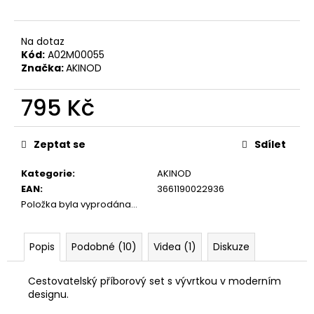
č
u
j
Na dotaz
e
Kód:
A02M00055
m
Značka:
AKINOD
e
795 Kč
KAPESNÍ
Měrná
NŮŽ
cena:
DEEJO
Zeptat se
Sdílet
TATTOO
BIKER
Kategorie
:
AKINOD
15G
EAN
:
3661190022936
LATINO
SKULL
Položka byla vyprodána…
NAKED
659
Kč
Popis
Podobné (10)
Videa (1)
Diskuze
Cestovatelský příborový set s vývrtkou v moderním
designu.