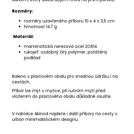
Rozměry:
rozměry uzavřeného příboru 10 x 4 x 3,5 cm
hmotnost 147 g
Materiál:
martenzitická nerezová ocel 2CR14
rukojeť: ozdobný čirý polymer, potištěný
podklad
Baleno v plastovém obalu pro snadnou údržbu i na
cestách.
Příbor lze mýt v myčce, při ručním mytí před
vložením do plastového obalu důkladně osušte.
V nabídce Akinod najdete i další příbory na cesty v
urban minimalistickém designu.