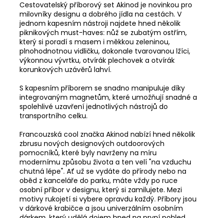
Cestovatelský příborový set Akinod je novinkou pro
milovníky designu a dobrého jídla na cestách. V
jednom kapesním nástroji najdete hned několik
piknikových must-haves: nůž se zubatým ostřím,
který si poradí s masem i měkkou zeleninou,
plnohodnotnou vidličku, dokonale tvarovanou lžíci,
výkonnou vývrtku, otvírák plechovek a otvírák
korunkových uzávěrů lahví.
S kapesním příborem se snadno manipuluje díky
integrovaným magnetům, které umožňují snadné a
spolehlivé uzavření jednotlivých nástrojů do
transportního celku.
Francouzská cool značka Akinod nabízí hned několik
zbrusu nových designových outdoorových
pomocníků, které byly navrženy na míru
modernímu způsobu života a ten velí "na vzduchu
chutná lépe". Ať už se vydáte do přírody nebo na
oběd z kanceláře do parku, máte vždy po ruce
osobní příbor v designu, který si zamilujete. Mezi
motivy rukojetí si vybere opravdu každý. Příbory jsou
v dárkové krabičce a jsou univerzálním osobním
dárkem, který udělá dojem hned na první pohled.