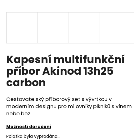
a
j
í
t
?
Kapesní multifunkční
příbor Akinod 13h25
HLEDAT
carbon
Cestovatelský příborový set s vývrtkou v
D
o
moderním designu pro milovníky pikniků s vínem
p
nebo bez.
o
r
Možnosti doručení
u
Položka byla vyprodána…