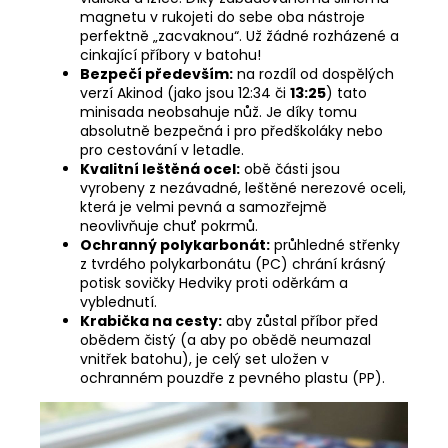
magnetu v rukojeti do sebe oba nástroje
perfektně „zacvaknou“. Už žádné rozházené a
cinkající příbory v batohu!
Bezpečí především:
na rozdíl od dospělých
verzí Akinod (jako jsou
12:34
či
13:25
) tato
minisada neobsahuje nůž. Je díky tomu
absolutně bezpečná i pro předškoláky nebo
pro cestování v letadle.
Kvalitní leštěná ocel:
obě části jsou
vyrobeny z nezávadné, leštěné nerezové oceli,
která je velmi pevná a samozřejmě
neovlivňuje chuť pokrmů.
Ochranný polykarbonát:
průhledné střenky
z tvrdého polykarbonátu (PC) chrání krásný
potisk sovičky Hedviky proti oděrkám a
vyblednutí.
Krabička na cesty:
aby zůstal příbor před
obědem čistý (a aby po obědě neumazal
vnitřek batohu), je celý set uložen v
ochranném pouzdře z pevného plastu (PP).