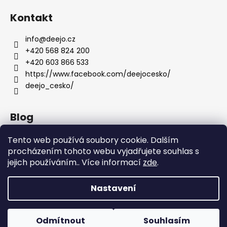
Kontakt
info
@
deejo.cz
+420 568 824 200
+420 603 866 533
https://www.facebook.com/deejocesko/
deejo_cesko/
Blog
Anatomie nožů Deejo
Tento web používá soubory cookie. Dalším
procházením tohoto webu vyjadřujete souhlas s
Dárky pro ženy
jejich používáním.. Více informací
zde
.
Servis nožů DEEJO
Nastavení
Vytvořil Shoptet
Copyright 2026
DEEJO.CZ
. Všechna práva vyhrazena.
Odmítnout
Souhlasím
Upravit nastavení cookies