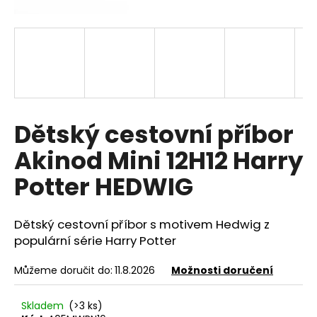
a
j
í
t
?
Dětský cestovní příbor
Akinod Mini 12H12 Harry
HLEDAT
Potter HEDWIG
Dětský cestovní příbor s motivem Hedwig z
D
o
populární série Harry Potter
p
o
Můžeme doručit do:
11.8.2026
Možnosti doručení
r
u
Skladem
(>3 ks)