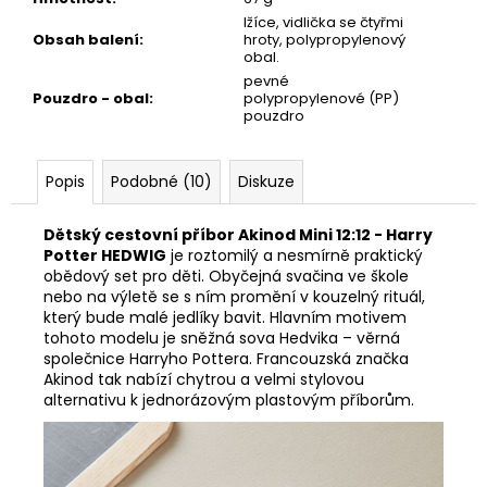
lžíce, vidlička se čtyřmi
Obsah balení
:
hroty, polypropylenový
obal.
pevné
Pouzdro - obal
:
polypropylenové (PP)
pouzdro
Popis
Podobné (10)
Diskuze
Dětský cestovní příbor Akinod Mini 12:12 - Harry
Potter HEDWIG
je roztomilý a nesmírně praktický
obědový set pro děti. Obyčejná svačina ve škole
nebo na výletě se s ním promění v kouzelný rituál,
který bude malé jedlíky bavit. Hlavním motivem
tohoto modelu je sněžná sova Hedvika – věrná
společnice Harryho Pottera. Francouzská značka
Akinod tak nabízí chytrou a velmi stylovou
alternativu k jednorázovým plastovým příborům.