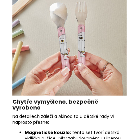
Chytře vymyšleno, bezpečně
vyrobeno
Na detailech záleží a Akinod to u dětské řady ví
naprosto přesně:
Magnetické kouzlo:
tento set tvoří dětská
vidlička a lžíce. Díky zabudovanému silnému