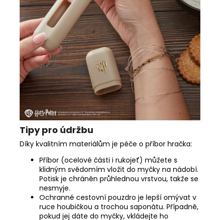
Tipy pro údržbu
Díky kvalitním materiálům je péče o příbor hračka:
Příbor (ocelové části i rukojeť) můžete s
klidným svědomím vložit do myčky na nádobí.
Potisk je chráněn průhlednou vrstvou, takže se
nesmyje.
Ochranné cestovní pouzdro je lepší omývat v
ruce houbičkou a trochou saponátu. Případně,
pokud jej dáte do myčky, vkládejte ho