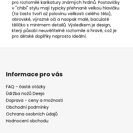
pro roztomilé karikatury známých hrdinů. Postavičky
v "chibi" stylu mají typicky přehnaně velkou hlavičku
(ta často tvoří až polovinu velikosti celého těla),
obrovské, výrazné oči a naopak malé, baculaté
tělíčko s minimem detailů. Výsledkem je design,
který působí neuvěřitelně roztomile a hravě, což je
pro dětské doplňky naprosto ideální.
Z
á
p
a
Informace pro vás
t
FAQ - časté otázky
í
Údržba nožů Deejo
Doprava - ceny a možnosti
Obchodní podmínky
Ochrana osobních údajů
Hodnocení obchodu