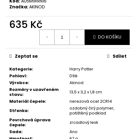
č
Kód:
A05MWRN16
u
Značka:
AKINOD
j
e
635 Kč
m
Měrná
e
DO KOŠÍKU
cena:
KAPESNÍ
Zeptat se
Sdílet
NŮŽ
DEEJO
BLACK
Kategorie
:
Harry Potter
27G
Pohlaví
:
Dítě
CORALWOOD
Výrobce
:
Akinod
1
Rozměry v uzavřeném
13,5 x 3,2 x 1,8 cm
295
stavu
:
Kč
Materiál čepele
:
nerezová ocel 2CR14
ozdobný čirý polymer,
Střenka
:
potištěný podklad
Povrchová úprava
zrcadlový lesk
čepele
:
Sada
:
Ano
Hmotnost
:
67 g