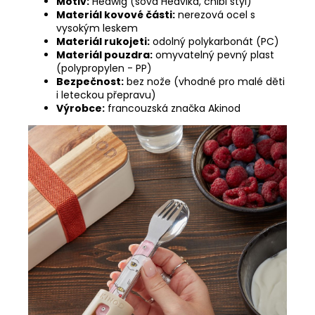
Motiv:
Hedwig (sova Hedvika, chibi styl)
Materiál kovové části:
nerezová ocel s
vysokým leskem
Materiál rukojeti:
odolný polykarbonát (PC)
Materiál pouzdra:
omyvatelný pevný plast
(polypropylen - PP)
Bezpečnost:
bez nože (vhodné pro malé děti
i leteckou přepravu)
Výrobce:
francouzská značka Akinod