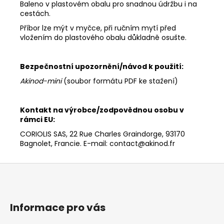
Baleno v plastovém obalu pro snadnou údržbu i na
cestách.
Příbor lze mýt v myčce, při ručním mytí před
vložením do plastového obalu důkladně osušte.
Bezpečnostní upozornění/návod k použití:
Akinod-mini
(soubor formátu PDF ke stažení)
Kontakt na výrobce/zodpovědnou osobu v
rámci EU:
CORIOLIS SAS, 22 Rue Charles Graindorge, 93170
Bagnolet, Francie. E-mail: contact@akinod.fr
Z
á
p
a
Informace pro vás
t