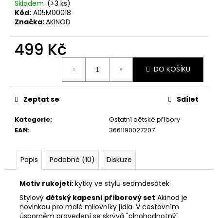
č
Skladem
(>3 ks)
u
Kód:
A05M00018
j
Značka:
AKINOD
e
m
499 Kč
e
Měrná
DO KOŠÍKU
cena:
KAPESNÍ
NŮŽ
Zeptat se
Sdílet
DEEJO
BLACK
27G
Kategorie
:
Ostatní dětské příbory
CORALWOOD
EAN
:
3661190027207
1
295
Kč
Popis
Podobné (10)
Diskuze
Motiv rukojeti:
kytky ve stylu sedmdesátek.
Stylový
dětský kapesní příborový set
Akinod je
novinkou pro malé milovníky jídla. V cestovním
úsporném provedení se skrývá "plnohodnotný"