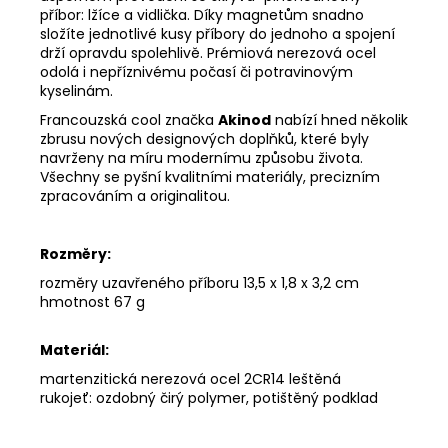
příbor: lžíce a vidlička. Díky magnetům snadno
složíte jednotlivé kusy příbory do jednoho a spojení
drží opravdu spolehlivě. Prémiová nerezová ocel
odolá i nepříznivému počasí či potravinovým
kyselinám.
Francouzská cool značka
Akinod
nabízí hned několik
zbrusu nových designových doplňků, které byly
navrženy na míru modernímu způsobu života.
Všechny se pyšní kvalitními materiály, precizním
zpracováním a originalitou.
Rozměry:
rozměry uzavřeného příboru 13,5 x 1,8 x 3,2 cm
hmotnost 67 g
Materiál:
martenzitická nerezová ocel 2CR14 leštěná
rukojeť: ozdobný čirý polymer, potištěný podklad