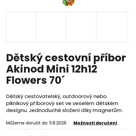
a
j
í
t
?
Dětský cestovní příbor
Akinod Mini 12h12
HLEDAT
Flowers 70´
Dětský cestovatelský, outdoorový nebo
D
o
piknikový příborový set ve veselém dětském
p
designu. Jednoduché složení díky magnetům.
o
r
Můžeme doručit do:
11.8.2026
Možnosti doručení
u