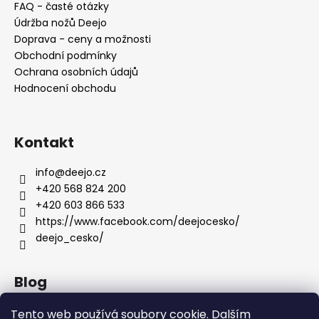
FAQ - časté otázky
í
Údržba nožů Deejo
Doprava - ceny a možnosti
Obchodní podmínky
Ochrana osobních údajů
Hodnocení obchodu
Kontakt
info
@
deejo.cz
+420 568 824 200
+420 603 866 533
https://www.facebook.com/deejocesko/
deejo_cesko/
Blog
Anatomie nožů Deejo
Tento web používá soubory cookie. Dalším