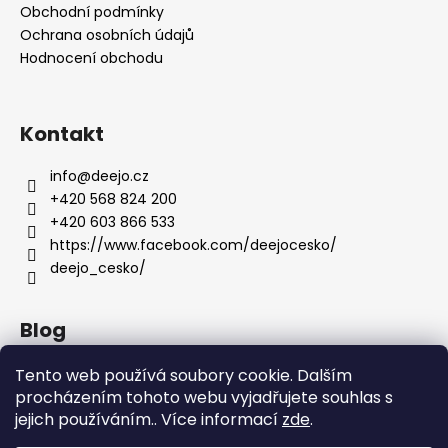
Obchodní podmínky
Ochrana osobních údajů
Hodnocení obchodu
Kontakt
info
@
deejo.cz
+420 568 824 200
+420 603 866 533
https://www.facebook.com/deejocesko/
deejo_cesko/
Blog
Anatomie nožů Deejo
Tento web používá soubory cookie. Dalším
procházením tohoto webu vyjadřujete souhlas s
Dárky pro ženy
jejich používáním.. Více informací
zde
.
Servis nožů DEEJO