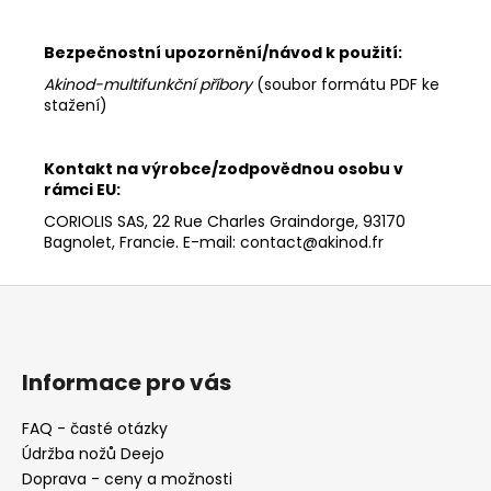
Bezpečnostní upozornění/návod k použití:
Akinod-multifunkční příbory
(soubor formátu PDF ke
stažení)
Kontakt na výrobce/zodpovědnou osobu v
rámci EU:
CORIOLIS SAS, 22 Rue Charles Graindorge, 93170
Bagnolet, Francie. E-mail: contact@akinod.fr
Z
á
p
a
Informace pro vás
t
FAQ - časté otázky
í
Údržba nožů Deejo
Doprava - ceny a možnosti