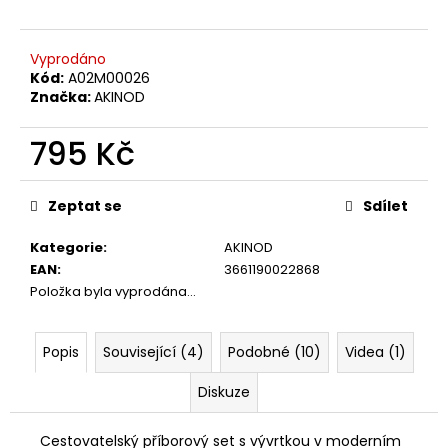
č
u
j
Vyprodáno
e
Kód:
A02M00026
m
Značka:
AKINOD
e
795 Kč
KAPESNÍ
Měrná
NŮŽ
cena:
DEEJO
Zeptat se
Sdílet
BLACK
27G
Kategorie
:
AKINOD
CORALWOOD
EAN
:
3661190022868
1
Položka byla vyprodána…
295
Kč
Popis
Související (4)
Podobné (10)
Videa (1)
Diskuze
Cestovatelský příborový set s vývrtkou v moderním