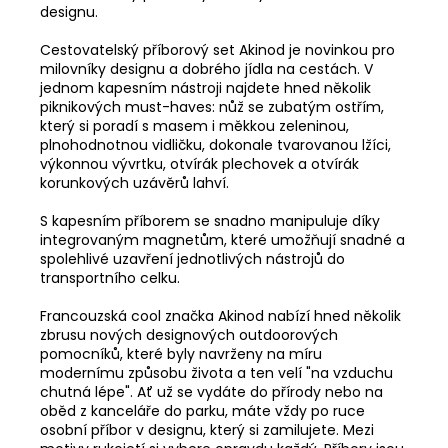
designu.
Cestovatelský příborový set Akinod je novinkou pro
milovníky designu a dobrého jídla na cestách. V
jednom kapesním nástroji najdete hned několik
piknikových must-haves: nůž se zubatým ostřím,
který si poradí s masem i měkkou zeleninou,
plnohodnotnou vidličku, dokonale tvarovanou lžíci,
výkonnou vývrtku, otvírák plechovek a otvírák
korunkových uzávěrů lahví.
S kapesním příborem se snadno manipuluje díky
integrovaným magnetům, které umožňují snadné a
spolehlivé uzavření jednotlivých nástrojů do
transportního celku.
Francouzská cool značka Akinod nabízí hned několik
zbrusu nových designových outdoorových
pomocníků, které byly navrženy na míru
modernímu způsobu života a ten velí "na vzduchu
chutná lépe". Ať už se vydáte do přírody nebo na
oběd z kanceláře do parku, máte vždy po ruce
osobní příbor v designu, který si zamilujete. Mezi