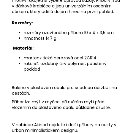
motivy rukojetí si vybere opravdu každý. Příbory jsou
v dárkové krabičce a jsou univerzálním osobním
dárkem, který udělá dojem hned na první pohled.
Rozměry:
rozměry uzavřeného příboru 10 x 4 x 3,5 cm
hmotnost 147 g
Materiál:
martenzitická nerezová ocel 2CR14
rukojeť: ozdobný čirý polymer, potištěný
podklad
Baleno v plastovém obalu pro snadnou údržbu i na
cestách.
Příbor lze mýt v myčce, při ručním mytí před
vložením do plastového obalu důkladně osušte.
V nabídce Akinod najdete i další příbory na cesty v
urban minimalistickém designu.