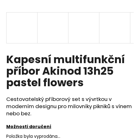
a
j
í
t
?
Kapesní multifunkční
příbor Akinod 13h25
HLEDAT
pastel flowers
Cestovatelský příborový set s vývrtkou v
D
o
moderním designu pro milovníky pikniků s vínem
p
nebo bez.
o
r
Možnosti doručení
u
Položka byla vyprodána…